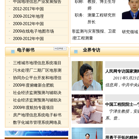
中国地理信息产业发展报告
职称:
教授、博士生导
·
师
2012-2017年中国
·
职务:
测量工程研究所
2009-2012年地理
·
所长
2009-2012年中国
·
2009在线电子地图市场
研究领域：变形监测与灾害预报、卫星
·
研究领域：
定位技术、 精密工程测量
2009-2012年中国
·
电子标书
业界专访
三维城市地理信息系统项目
·
污水处理厂二期厂区地形测
·
人民网专访国家测
协同办公平台开发和地理信
·
2011年5月2
信息局，中共中央政
2009年度俯瞰新合肥航
·
社会经济监测预测与辅助决
·
社会经济监测预测与辅助决
·
中国工程院院士--
2009年度航拍专题项目
·
宁津生教授，安徽桐
房产地理信息系统电子标书
·
系。曾...
数字化城市管理系统网络及
·
用勇于开拓的精神 