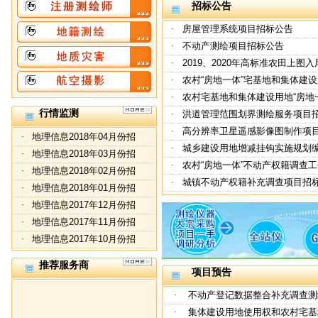
招标公告
房屋管理系统项目招标公告
·
不动产测绘项目招标公告
·
2019、2020年高标准农田上图
·
农村“房地一体”宅基地和集体建
·
农村宅基地和集体建设用地“房地
·
行情监测
洪道管理范围划界测绘服务项目
·
高分辨率卫星遥感影像图制作项
·
地理信息2018年04月份招
·
城乡建设用地增减挂钩实施规划
·
地理信息2018年03月份招
·
农村“房地一体”不动产权籍调查
·
地理信息2018年02月份招
·
城镇不动产权籍补充调查项目招
·
地理信息2018年01月份招
·
地理信息2017年12月份招
·
地理信息2017年11月份招
·
地理信息2017年10月份招
·
推荐服务商
项目预告
不动产登记数据整合补充调查测
·
集体建设用地使用权和农村宅基
·