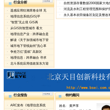
行业分析
自然资源存量数据2000国家大
北京天下图数据技术有限公
·
·
河流及水利工程管理范围和保护
河南省地质测绘总院
·
·
遥感应用狂潮席卷全球 无
·
永久基本农田储备区划定及整改
国家测绘局第二大地测量队
·
·
地理信息系统(GIS)平
·
厦门银据空间地理信息有限
·
“智慧”无止境 GIS再
·
深圳市勘察测绘院有限公司
·
从GIS到智慧城市 看大
·
河北省第二测绘院
·
地理信息产业：跨界融合是
·
河北天元地理信息科技工程
·
解读《关于加强城市地下管
·
城市地下管线如何“洗心革
·
争抢万亿“蛋糕” 高新区
·
地理信息：跨界融合 寻求
·
北斗系统应用借政策东方迎
·
行业报告
特约顾问
ARC发布《地理信息系统
·
姓名:
黄声享