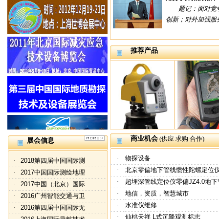
题记：面对竞争
创新；对外加强服务
推荐产品
商业机会
(供应 求购 合作)
展会信息
物探设备
·
2018第四届中国国际测
·
北京零偏地下管线惯性陀螺定位仪J
·
2017中国国际测绘地理
·
超埋深管线定位仪零偏JZ4.0地
·
2017中国（北京）国际
·
地信，资质，智慧城市
·
2016广州智能交通与卫
·
水准仪维修
·
2016第四届中国国际无
·
仙桃天祥 L式沉降观测标志
·