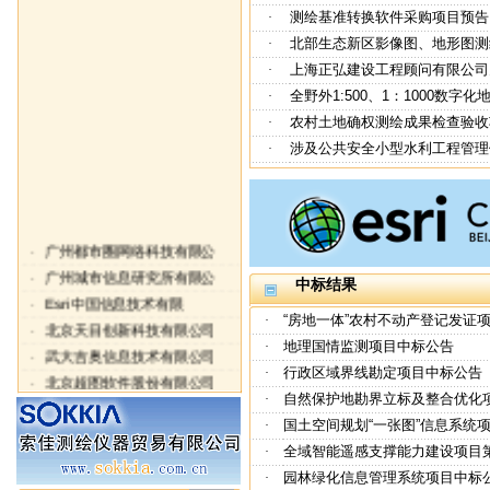
测绘基准转换软件采购项目预告
·
北部生态新区影像图、地形图测
·
上海正弘建设工程顾问有限公司
·
全野外1:500、1：1000数字
·
农村土地确权测绘成果检查验收
·
涉及公共安全小型水利工程管理
·
广州都市圈网络科技有限公
·
广州城市信息研究所有限公
·
中标结果
Esri中国信息技术有限
·
“房地一体”农村不动产登记发证
北京天目创新科技有限公司
·
·
地理国情监测项目中标公告
武大吉奥信息技术有限公司
·
·
行政区域界线勘定项目中标公告
北京超图软件股份有限公司
·
·
自然保护地勘界立标及整合优化
广东南方数码科技有限公司
·
·
国土空间规划“一张图”信息系统
武汉点云科技有限公司
·
·
全域智能遥感支撑能力建设项目
上海数慧系统技术有限公司
·
·
园林绿化信息管理系统项目中标
保定金迪地下管线探测工程
·
·