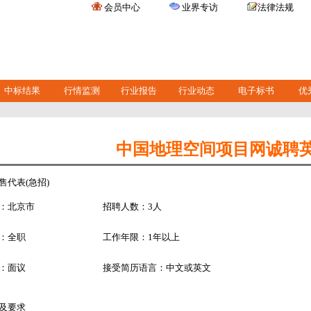
会员中心
业界专访
法律法规
中标结果
行情监测
行业报告
行业动态
电子标书
优
中国地理空间项目网诚聘
售代表(急招)
：北京市
招聘人数：3人
：全职
工作年限：1年以上
：面议
接受简历语言：中文或英文
及要求