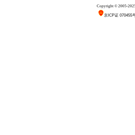
Copyright
2005-202
©
京ICP证 070455