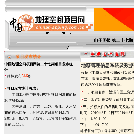
电子周报 第二
中国地理空间项目网第二十七期项目发布统
地籍管理信息系统及数据
计：
根据《中华人民共和国政府采购
566
招标发布
条
市国土资源局委托，就地籍管理
内合格的供应商前来投标。
项目发布统计总结：
一、
项目名称：
兰溪市国土资源
本周由地理中国地理空间项目网发布的招
二、采购组织类型：政府集中采
标信息452条。
其中以四川、广东、江苏、浙江、天津发
三、招标文件的发售时间及地点
布的信息居多，分别占总信息量的14.13% 、
时间：2010年3月12日至2010年3月
9.01 % 、8.83% 、7.42% 、5.5% 其他省份占总
上午：8:30-11:00
量的55.11%。
下午：14:00-17:00
标书售价(元)：每本300（售后不