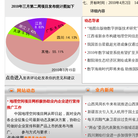
七、开标时间：2010年4月2日 14:
2010年三月第二周项目发布统计图如下
详细内容
动态导读
“地图出版物数字拼版技术研究
江西省新余市构建地理空间信
我国首台星载超光谱成像仪通
2010年数字城管系统有望扩至
鄱阳湖生态经济区测绘成果全
数字海南时代即将来临 助推国
点击进入
发表评论处发表你的意见和建议
地理空间项目网积极协助业内企业进行宣传
山西局局长牛来有就推进山西
推广工作
新疆首次引入无人机用于国土
中国地理空间项目网从即日起，面对业内
每天四颗气象卫星掠过贵州省
各企业征集公司最新动态及解决方案，协助公
司做好企业宣传和新产品上市的发布与推
“两会”委员代表聚焦3S领域话
广。 参与方式与要求：
四川测绘行业进一步加强学习