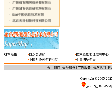
·
广州都市圈网络科技有限公
·
广州城市信息研究所有限公
·
Esri中国信息技术有限
·
北京天目创新科技有限公司
·
武大吉奥信息技术有限公司
·
北京超图软件股份有限公司
·
广东南方数码科技有限公司
·
武汉点云科技有限公司
·
上海数慧系统技术有限公司
机构链接：
自然资源部
国家基础地理信息中心
·
保定金迪地下管线探测工程
中国测绘科学研究院
中国测绘学会
·
北京天下图数据技术有限公
·
河南省地质测绘总院
关于我们
|
会员服务
|
广告服务
|
联系我们
|
网
·
国家测绘局第二大地测量队
Copyright
2005-202
©
·
厦门银据空间地理信息有限
·
深圳市勘察测绘院有限公司
京ICP证 070455
·
河北省第二测绘院
·
河北天元地理信息科技工程