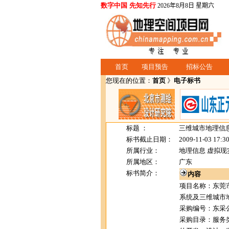
数字中国 先知先行
2026年8月8日 星期六
首页
项目预告
招标公告
您现在的位置：
首页
》
电子标书
标题 ：
三维城市地理信
标书截止日期：
2009-11-03 17:3
所属行业：
地理信息 虚拟现
所属地区：
广东
标书简介：
内容
项目名称：东莞
系统及三维城市
采购编号：东采公〔
采购目录：服务