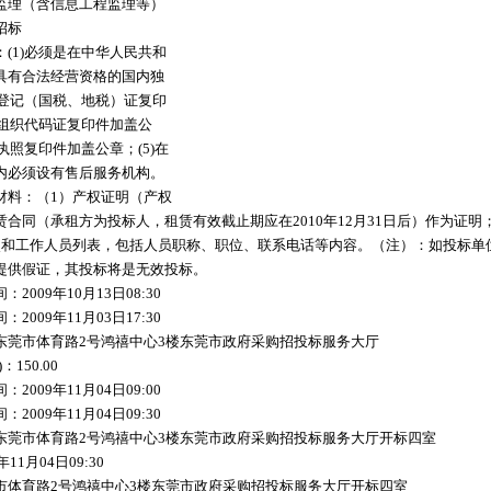
监理（含信息工程监理等）
招标
(1)必须是在中华人民共和
具有合法经营资格的国内独
务登记（国税、地税）证复印
)组织代码证复印件加盖公
业执照复印件加盖公章；(5)在
内必须设有售后服务机构。
材料：（1）产权证明（产权
合同（承租方为投标人，租赁有效截止期应在2010年12月31日后）作为证明
点和工作人员列表，包括人员职称、职位、联系电话等内容。（注）：如投标单
提供假证，其投标将是无效投标。
2009年10月13日08:30
2009年11月03日17:30
东莞市体育路2号鸿禧中心3楼东莞市政府采购招投标服务大厅
150.00
2009年11月04日09:00
2009年11月04日09:30
东莞市体育路2号鸿禧中心3楼东莞市政府采购招投标服务大厅开标四室
11月04日09:30
市体育路2号鸿禧中心3楼东莞市政府采购招投标服务大厅开标四室