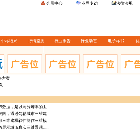
会员中心
业界专访
法律法规
中标结果
行情监测
行业报告
行业动态
电子标书
优
决方案
息
数据，是以高分辨率的卫
底图，通过勾勒城市三维建
用三维建模软件制作三维模
示城市真实三维景观......