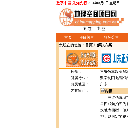
数字中国 先知先行
2026年8月6日 星期四
首页
项目预告
招标公告
您现在的位置：
首页
》
解决方案
标题 ：
三维仿真数据解
所属行业：
数字制图 地理信
所属地区：
广东
方案简介：
内容
三维仿真城市
星图或航拍图为
筑地表模型，使
型，以固定的视角展