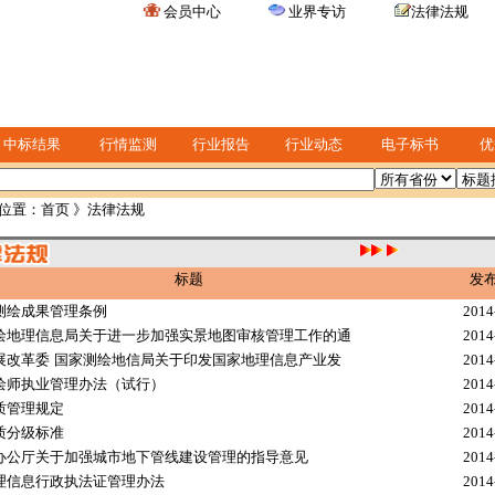
会员中心
业界专访
法律法规
中标结果
行情监测
行业报告
行业动态
电子标书
优
位置：
首页
》法律法规
标题
发
测绘成果管理条例
2014
绘地理信息局关于进一步加强实景地图审核管理工作的通
2014
展改革委 国家测绘地信局关于印发国家地理信息产业发
2014
绘师执业管理办法（试行）
2014
质管理规定
2014
质分级标准
2014
办公厅关于加强城市地下管线建设管理的指导意见
2014
理信息行政执法证管理办法
2014