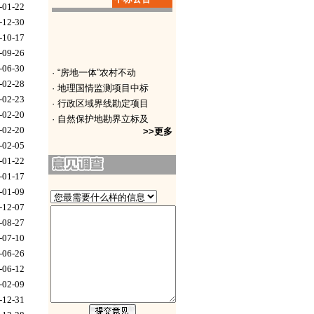
-01-22
· 2016年度土地利用
-12-30
-10-17
-09-26
-06-30
· “房地一体”农村不动
-02-28
· 地理国情监测项目中标
-02-23
· 行政区域界线勘定项目
-02-20
· 自然保护地勘界立标及
-02-20
· 国土空间规划“一张图
>>更多
-02-05
· 全域智能遥感支撑能力
-01-22
· 园林绿化信息管理系统
-01-17
· 自然资源存量数据20
-01-09
· 河流及水利工程管理范
-12-07
· 永久基本农田储备区划
-08-27
-07-10
-06-26
-06-12
-02-09
-12-31