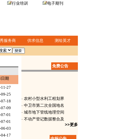
行业培训
电子期刊
秀服务商
供求信息
测绘英才
免费公告
布日期
-11-27
-09-25
· 农村小型水利工程划界
-07-18
· 中卫市第二次全国地名
-07-09
· 城市地下管线地理空间
-07-01
· 不动产登记数据整合及
-07-01
· 2017-2018年
>>更多
-06-03
· 1:1000地形图测
-04-17
· 排水管线普查项目招标
中标公告