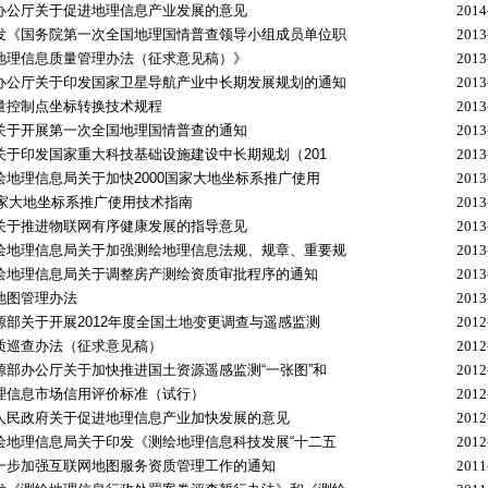
办公厅关于促进地理信息产业发展的意见
2014
发《国务院第一次全国地理国情普查领导小组成员单位职
2013
地理信息质量管理办法（征求意见稿）》
2013
办公厅关于印发国家卫星导航产业中长期发展规划的通知
2013
量控制点坐标转换技术规程
2013
关于开展第一次全国地理国情普查的通知
2013
于印发国家重大科技基础设施建设中长期规划（201
2013
地理信息局关于加快2000国家大地坐标系推广使用
2013
国家大地坐标系推广使用技术指南
2013
关于推进物联网有序健康发展的指导意见
2013
绘地理信息局关于加强测绘地理信息法规、规章、重要规
2013
绘地理信息局关于调整房产测绘资质审批程序的通知
2013
地图管理办法
2013
部关于开展2012年度全国土地变更调查与遥感监测
2012
质巡查办法（征求意见稿）
2012
部办公厅关于加快推进国土资源遥感监测“一张图”和
2012
理信息市场信用评价标准（试行）
2012
人民政府关于促进地理信息产业加快发展的意见
2012
绘地理信息局关于印发《测绘地理信息科技发展“十二五
2012
一步加强互联网地图服务资质管理工作的通知
2011