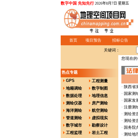
数字中国 先知先行
2026年8月7日 星期五
首页
项目预告
招标公告
关键词：
您现在的
热点专题
GPS
工程测量
·
陕西省
地籍调绘
数字制图
·
国家测
数据处理
地理信息
·
国家发
测绘仪器
房产测绘
·
注册测
海洋测绘
航空测绘
·
测绘资
管道测绘
虚拟现实
·
测绘资
数字城市
勘察设计
·
国务院
工程监理
岩土工程
·
测绘地