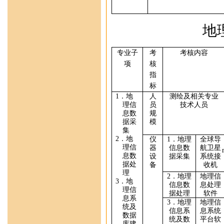
地
专业
子
考
考核内容
项
核
指
标
1
．
地
人
测绘及相关专业
理信
员
技术人员
息数
规
据采
模
集
2
．
地
仪
1
．
地理
全球导
理信
器
信息数
航卫星
息
数
设
据采集
系统
接
据处
备
收机
理
2
．地理
地理信
3
．
地
信息数
息处理
理信
据处理
软件
息系
3
．
地理
地理信
统及
信息系
息系统
数据
统及数
平台软
库建