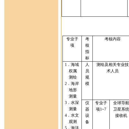
专业
子
考
考核内容
项
核
指
标
1
．海域
人
测绘及相关专业技
权属
员
术人员
测绘
规
2
．海
岸
模
地形
测量
3
．
水深
仪
专业
子
全球导
测量
器
项
1
~7
卫星系
4
．
水文
设
接收机
观测
备
5
．
海洋