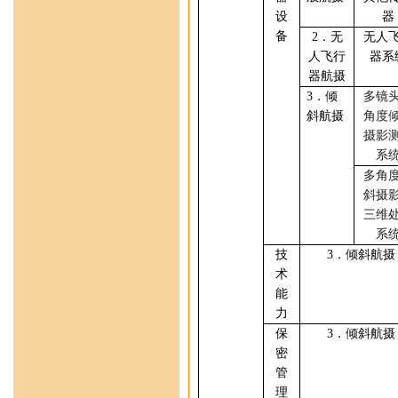
设
器
备
2
．无
无人
人飞行
器系
器航摄
3
．
倾
多镜
斜
航摄
角度
摄影
系
多角
斜摄
三维
系
技
3
．
倾斜
航摄
术
能
力
保
3
．
倾斜
航摄
密
管
理