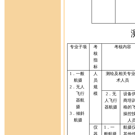
专业
子项
考
考核内容
核
指
标
1
．
一般
人
测绘及相关专
航摄
员
术人员
2
．无人
规
飞行
模
2
．无
设备
器航
人飞行
商培
摄
器航摄
格的
3
．
倾斜
操控
航摄
人
仪
1
．
一
航摄
器
般航摄
其他