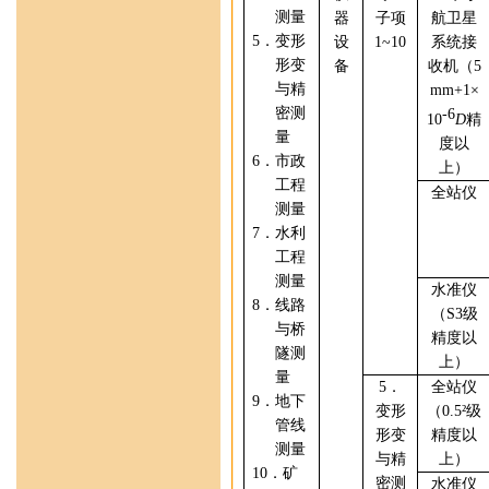
测量
器
子项
航卫星
5
．
变形
设
1
~10
系统
接
形变
备
收机（
5
与
精
mm+1
×
密测
-6
10
D
精
量
度以
6
．
市政
上）
工程
全站仪
测量
7
．
水利
工程
测量
水准仪
8
．
线路
（
S3
级
与
桥
精度以
隧测
上）
量
5
．
全站仪
9
．
地下
变形
（
0.5
²
级
管线
形变
精度以
测量
与
精
上
）
10
．
矿
密测
水准仪