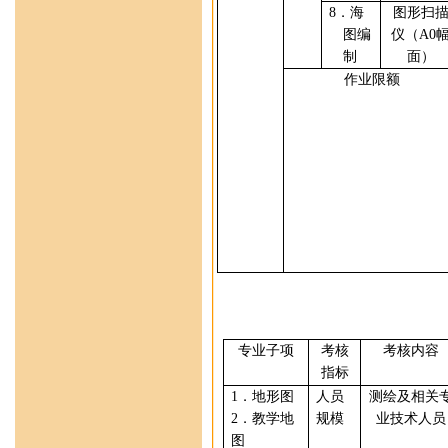
8
．
海
图形扫
图编
仪
（
A0
制
面）
作业限额
专业
子项
考核
考核内容
指标
1
．
地形图
人员
测绘及相关
2
．
教学地
规模
业技术人员
图