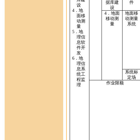
据库建
件
设
设
4
．
地
4
．
地面
地面
移
面移
移动测
动测量
动测
量
系统
量
5
．
地
理信
息
软
件开
发
6
．地
理信
息系
系统标
统工
定场
程监
作业限额
理