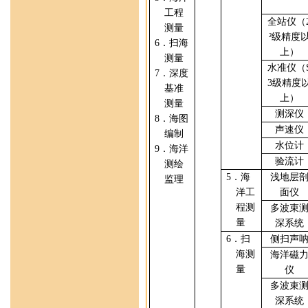
工程
全站仪（
测量
²
级精度
6
．
扫海
上）
测量
水准仪（
7
．
深度
3
级精度
基准
上）
测量
测深仪
8
．
海图
声速仪
编制
水位计
9
．海洋
验流计
测绘
5
．
海
浅地层
监理
洋工
面仪
程测
多波束
量
深系统
6
．
扫
侧扫声
海测
海洋磁
量
仪
多波束
深系统