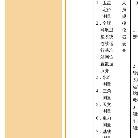
1
．卫星
人
定位
员
测量
规
2
．全球
模
导航卫
仪
1
星系统
器
定
连续运
设
行基准
备
站网位
置数据
2
服务
导
3
．水准
系
测量
运
4
．三角
站
测量
数
5
．天文
3
测量
测
6
．重力
4
测量
测
7
．基线