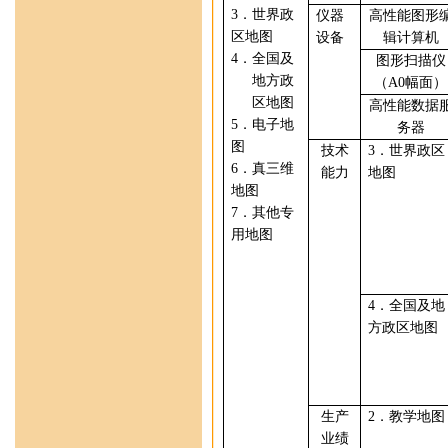
3
．
世界
政
仪器
高性能图形
区地图
设备
辑计算机
4
．全国及
图形扫描仪
地方政
（
A0
幅面）
区地图
高性能数据
5
．
电子
地
务器
图
技术
3
．
世界
政区
6
．
真三维
能力
地图
地图
7
．
其他专
用地图
4
．
全国及地
方
政区地图
生产
2
．
教学地图
业绩