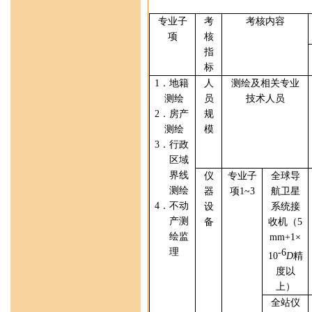
专业
子
考
考核内容
项
核
指
标
1
．地籍
人
测绘及相关专业
测绘
员
技术人员
2
．房产
规
测绘
模
3
．行政
区域
界线
仪
专业
子
全球导
测绘
器
项
1
~3
航卫星
4
．不动
设
系统
接
产测
备
收机（
5
绘监
mm+1
×
理
-6
10
D
精
度以
上）
全站仪