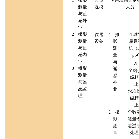
1
．摄影
人员
测绘及相关专
测量
规模
人员
与遥
感外
业
2
．摄影
仪器
1
．摄
全球
测量
设备
影
星系
与遥
测
机（
感内
量
-
×
10
业
与
以
3
．摄影
遥
全站
测量
感
级精
与遥
外
上
感监
业
水准
理
级精
上
2
．摄
全数
影
测量
测
者
遥
量
处理