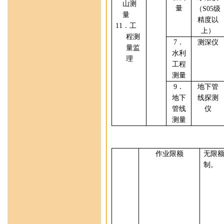
山测
量
（
S05
级
量
精度
以
11
．工
上）
程测
7
．
测深仪
量监
水利
理
工程
测量
9
．
地下管
地下
线探测
管线
仪
测量
作业限额
无限
制。