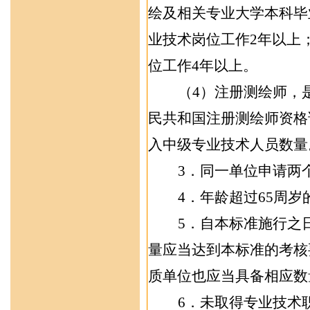
绘及相关专业大学本科毕
业技术岗位工作
2
年以上
位工作
4
年以上。
（
4
）注册测绘师，
民共和国注册测绘师资格
入中级专业技术人员数量
3
．
同一单位申请两
4
．年龄超过
65
周岁
5
．自本标准施行之
量应当达到本标准的考核
质单位也应当具备相应数
6
．未取得专业技术