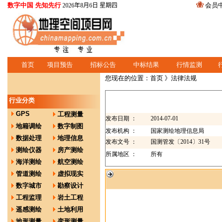
数字中国 先知先行
会员
2026年8月6日 星期四
首页
项目预告
招标公告
中标结果
行情监测
您现在的位置：
首页
》法律法规
行业分类
GPS
工程测量
发布日期 ：
2014-07-01
地籍调绘
数字制图
发布机构 ：
国家测绘地理信息局
数据处理
地理信息
发布文号 ：
国测管发〔2014〕31号
测绘仪器
房产测绘
所属地区 ：
所有
海洋测绘
航空测绘
管道测绘
虚拟现实
数字城市
勘察设计
工程监理
岩土工程
遥感测绘
土地利用
地形测量
变形测量