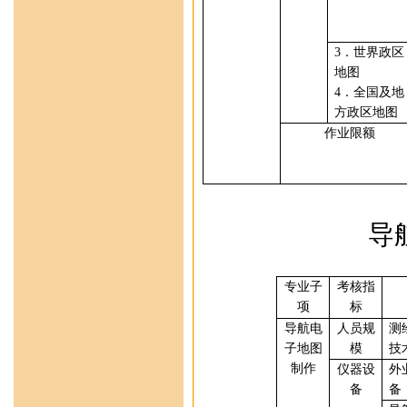
3
．
世界
政区
地图
4
．
全国及地
方
政区地图
作业限额
导
专业
子
考核指
项
标
导航电
人员规
测
子地图
模
技
制作
仪器设
外
备
备