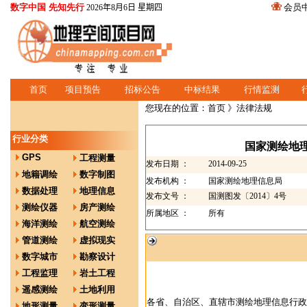
数字中国 先知先行
会员
2026年8月6日 星期四
首页
项目预告
招标公告
中标结果
行情监测
您现在的位置：
首页
》法律法规
行业分类
国家测绘地
GPS
工程测量
发布日期 ：
2014-09-25
地籍调绘
数字制图
发布机构 ：
国家测绘地理信息局
数据处理
地理信息
发布文号 ：
国测图发〔2014〕4号
测绘仪器
房产测绘
所属地区 ：
所有
海洋测绘
航空测绘
管道测绘
虚拟现实
数字城市
勘察设计
工程监理
岩土工程
遥感测绘
土地利用
各省、自治区、直辖市测绘地理信息行政
地形测量
变形测量