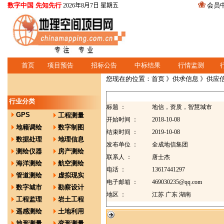
数字中国 先知先行
会员
2026年8月7日 星期五
首页
项目预告
招标公告
中标结果
行情监测
您现在的位置：
首页
》
供求信息
》供应
行业分类
标题 ：
地信，资质，智慧城市
GPS
工程测量
开始时间 ：
2018-10-08
地籍调绘
数字制图
结束时间 ：
2019-10-08
数据处理
地理信息
发布单位 ：
全成地信集团
测绘仪器
房产测绘
联系人 ：
唐士杰
海洋测绘
航空测绘
电话 ：
13617441297
管道测绘
虚拟现实
电子邮箱 ：
469030235@qq.com
数字城市
勘察设计
地区 ：
江苏 广东 湖南
工程监理
岩土工程
遥感测绘
土地利用
地形测量
变形测量