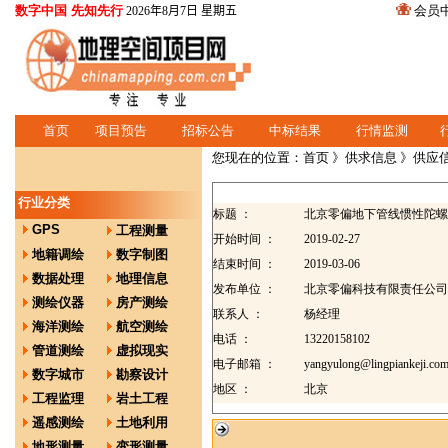
数字中国 先知先行
会员
2026年8月7日 星期五
首页
项目预告
招标公告
中标结果
行情监测
您现在的位置：
首页
》
供求信息
》供应
行业分类
标题 ：
北京零偏地下管线惯性陀螺定
GPS
工程测量
开始时间 ：
2019-02-27
地籍调绘
数字制图
结束时间 ：
2019-03-06
数据处理
地理信息
发布单位 ：
北京零偏科技有限责任公司
测绘仪器
房产测绘
联系人 ：
杨经理
海洋测绘
航空测绘
电话 ：
13220158102
管道测绘
虚拟现实
电子邮箱 ：
yangyulong@lingpiankeji.co
数字城市
勘察设计
地区 ：
北京
工程监理
岩土工程
遥感测绘
土地利用
地形测量
变形测量