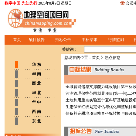
数字中国 先知先行
会员
2026年8月9日 星期日
首页
项目预告
招标公告
中标结果
行情监测
关键词：
您现在的位置：
首页
》热点信息
华 东
华 南
西 北
·
全域智能遥感支撑能力建设项目第三标
华 北
·
河湖管理保护范围划界项目(第一包)二
·
土地利用重点实验室宁夏科研基地建设
华 中
·
生态保护红线划定评估与优化调整项目
西 南
·
储备补充耕地项目核查坐标转换与修改
东 北