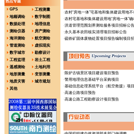
热点专题
GPS
工程测量
·
农村“房地一体”宅基地和集体建设用地
地籍调绘
数字制图
·
农村宅基地和集体建设用地“房地一体”
数据处理
地理信息
·
洪道管理范围划界测绘服务项目招标公
测绘仪器
房产测绘
·
永久基本农田核实清理项目招标公告
海洋测绘
航空测绘
·
硫铁矿固体废物处置项目报告编制项目
管道测绘
虚拟现实
数字城市
勘察设计
工程监理
岩土工程
遥感测绘
土地利用
·
陈炉古镇景区项目建设项目预告
地形测量
变形测量
·
警用地理信息基础平台采购项目
地质灾害
城市规划
·
基础信息处理系统平台（航空救援）项
其他
·
高速公路项目预告
·
高速公路工程勘察设计项目预告
·
中国拟组建自然资源部多部门做调整