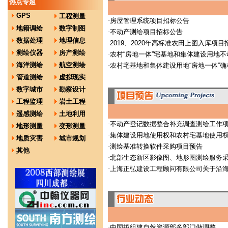
热点专题
GPS
工程测量
·
房屋管理系统项目招标公告
地籍调绘
数字制图
·
不动产测绘项目招标公告
数据处理
地理信息
·
2019、2020年高标准农田上图入库项
测绘仪器
房产测绘
·
农村“房地一体”宅基地和集体建设用地
海洋测绘
航空测绘
·
农村宅基地和集体建设用地“房地一体”
管道测绘
虚拟现实
数字城市
勘察设计
工程监理
岩土工程
遥感测绘
土地利用
·
不动产登记数据整合补充调查测绘工作
地形测量
变形测量
·
集体建设用地使用权和农村宅基地使用
地质灾害
城市规划
·
测绘基准转换软件采购项目预告
其他
·
北部生态新区影像图、地形图测绘服务
·
上海正弘建设工程顾问有限公司关于沿
·
中国拟组建自然资源部多部门做调整