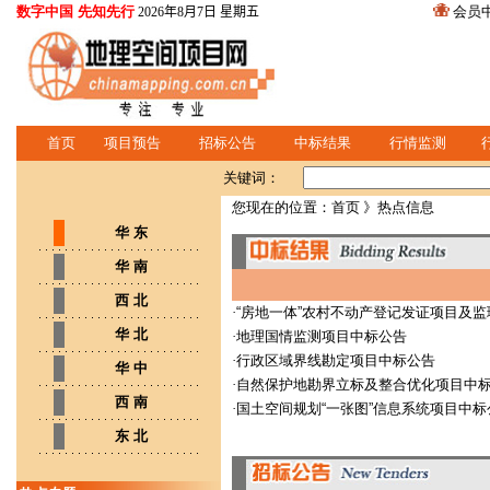
数字中国 先知先行
会员
2026年8月7日 星期五
首页
项目预告
招标公告
中标结果
行情监测
关键词：
您现在的位置：
首页
》热点信息
华 东
华 南
西 北
·
“房地一体”农村不动产登记发证项目及
华 北
·
地理国情监测项目中标公告
·
行政区域界线勘定项目中标公告
华 中
·
自然保护地勘界立标及整合优化项目中
西 南
·
国土空间规划“一张图”信息系统项目中标
东 北