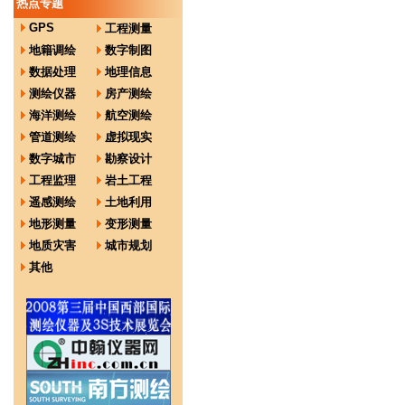
热点专题
GPS
工程测量
地籍调绘
数字制图
数据处理
地理信息
测绘仪器
房产测绘
海洋测绘
航空测绘
管道测绘
虚拟现实
数字城市
勘察设计
工程监理
岩土工程
遥感测绘
土地利用
地形测量
变形测量
地质灾害
城市规划
其他