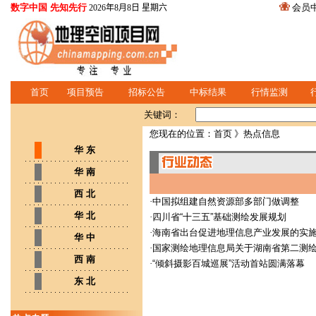
数字中国 先知先行
会员
2026年8月8日 星期六
首页
项目预告
招标公告
中标结果
行情监测
关键词：
您现在的位置：
首页
》热点信息
华 东
华 南
西 北
·
中国拟组建自然资源部多部门做调整
华 北
·
四川省“十三五”基础测绘发展规划
·
海南省出台促进地理信息产业发展的实
华 中
·
国家测绘地理信息局关于湖南省第二测绘
西 南
·
“倾斜摄影百城巡展”活动首站圆满落幕
东 北