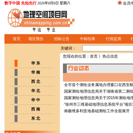
数字中国 先知先行
会员
2026年8月8日 星期六
首页
项目预告
招标公告
中标结果
行情监测
关键词：
您现在的位置：
首页
》热点信息
华 东
华 南
西 北
·
全市首个测绘业务属地办理窗口在西安
华 北
·
国家测绘地理信息局关于湖南省第二测绘
·
国家测绘地理信息局关于2015年测绘
华 中
·
“徐州市三维基础地理信息系统平台”项
西 南
·
南极维多利亚地基础测绘工作全面展开
东 北