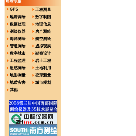
热点专题
GPS
工程测量
地籍调绘
数字制图
数据处理
地理信息
测绘仪器
房产测绘
海洋测绘
航空测绘
管道测绘
虚拟现实
数字城市
勘察设计
工程监理
岩土工程
遥感测绘
土地利用
地形测量
变形测量
地质灾害
城市规划
其他