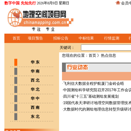
数字中国 先知先行
会员
2026年8月9日 星期日
首页
项目预告
招标公告
中标结果
行情监测
关键词：
您现在的位置：
首页
》热点信息
华 东
华 南
西 北
·
飞利信大数据全程护航厦门金砖会晤
华 北
·
中国测绘科学研究院召开2017年工作会
·
四川省“十三五”基础测绘发展规划
华 中
·
19国代表天津研讨地理空间数据管理技
西 南
·
大数据时代的测绘地理信息转型升级研
东 北