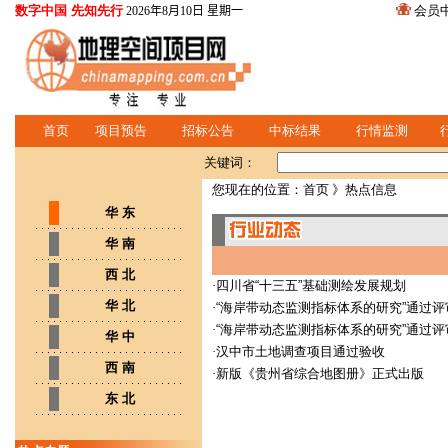
数字中国 先知先行
会员
2026年8月10日 星期一
首页
项目预告
招标公告
中标结果
行情监测
关键词：
您现在的位置：
首页
》热点信息
华 东
华 南
西 北
·
四川省“十三五”基础测绘发展规划
华 北
·
“海岸带动态监测指标体系的研究”通过评
·
“海岸带动态监测指标体系的研究”通过评
华 中
·
汉中市土地调查项目通过验收
西 南
·
新版《贵州省综合地图册》正式出版
东 北