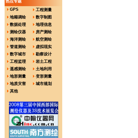
热点专题
GPS
工程测量
地籍调绘
数字制图
数据处理
地理信息
测绘仪器
房产测绘
海洋测绘
航空测绘
管道测绘
虚拟现实
数字城市
勘察设计
工程监理
岩土工程
遥感测绘
土地利用
地形测量
变形测量
地质灾害
城市规划
其他