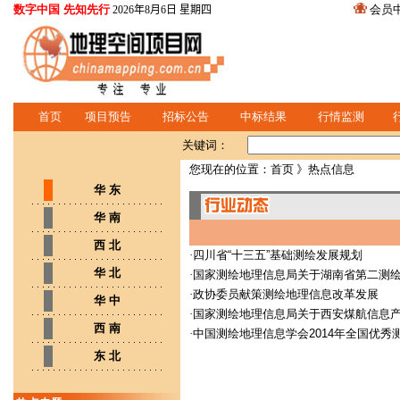
数字中国 先知先行
会员
2026年8月6日 星期四
首页
项目预告
招标公告
中标结果
行情监测
关键词：
您现在的位置：
首页
》热点信息
华 东
华 南
西 北
·
四川省“十三五”基础测绘发展规划
华 北
·
国家测绘地理信息局关于湖南省第二测绘
·
政协委员献策测绘地理信息改革发展
华 中
·
国家测绘地理信息局关于西安煤航信息产
西 南
·
中国测绘地理信息学会2014年全国优秀
东 北