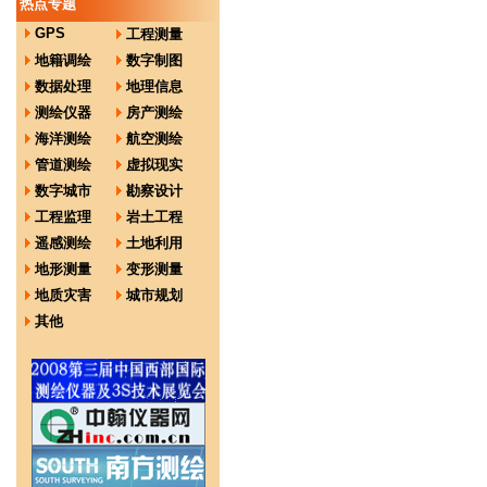
热点专题
GPS
工程测量
地籍调绘
数字制图
数据处理
地理信息
测绘仪器
房产测绘
海洋测绘
航空测绘
管道测绘
虚拟现实
数字城市
勘察设计
工程监理
岩土工程
遥感测绘
土地利用
地形测量
变形测量
地质灾害
城市规划
其他