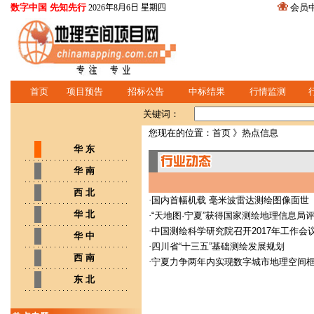
数字中国 先知先行
会员
2026年8月6日 星期四
首页
项目预告
招标公告
中标结果
行情监测
关键词：
您现在的位置：
首页
》热点信息
华 东
华 南
西 北
·
国内首幅机载 毫米波雷达测绘图像面世
华 北
·
“天地图·宁夏”获得国家测绘地理信息局
·
中国测绘科学研究院召开2017年工作会
华 中
·
四川省“十三五”基础测绘发展规划
西 南
·
宁夏力争两年内实现数字城市地理空间
东 北