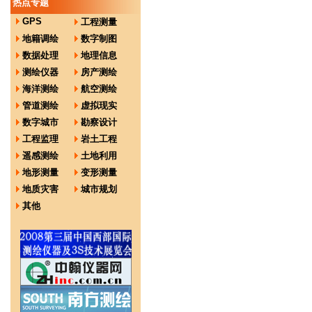
热点专题
GPS
工程测量
地籍调绘
数字制图
数据处理
地理信息
测绘仪器
房产测绘
海洋测绘
航空测绘
管道测绘
虚拟现实
数字城市
勘察设计
工程监理
岩土工程
遥感测绘
土地利用
地形测量
变形测量
地质灾害
城市规划
其他