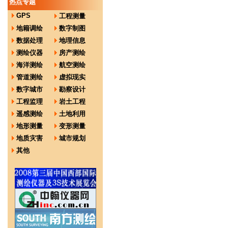
热点专题
GPS
工程测量
地籍调绘
数字制图
数据处理
地理信息
测绘仪器
房产测绘
海洋测绘
航空测绘
管道测绘
虚拟现实
数字城市
勘察设计
工程监理
岩土工程
遥感测绘
土地利用
地形测量
变形测量
地质灾害
城市规划
其他