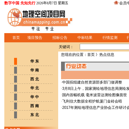
数字中国 先知先行
会员
2026年8月7日 星期五
首页
项目预告
招标公告
中标结果
行情监测
关键词：
您现在的位置：
首页
》热点信息
华 东
华 南
西 北
·
中国拟组建自然资源部多部门做调整
华 北
·
3月8日上午，国家测绘地理信息局测绘
·
国内首幅机载 毫米波雷达测绘图像面世
华 中
·
飞利信大数据全程护航厦门金砖会晤
西 南
·
2017年测绘地理信息产业协会工作研讨
东 北