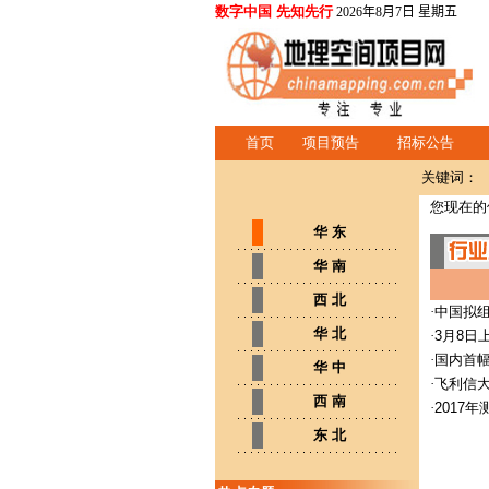
数字中国 先知先行
2026年8月7日 星期五
首页
项目预告
招标公告
关键词：
您现在的
华 东
华 南
西 北
·
中国拟
华 北
·
3月8
·
国内首幅
华 中
·
飞利信
西 南
·
2017
东 北