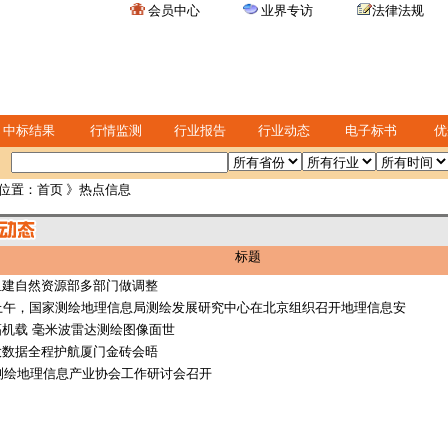
会员中心
业界专访
法律法规
中标结果
行情监测
行业报告
行业动态
电子标书
优
位置：
首页
》热点信息
标题
组建自然资源部多部门做调整
日上午，国家测绘地理信息局测绘发展研究中心在北京组织召开地理信息安
机载 毫米波雷达测绘图像面世
大数据全程护航厦门金砖会晤
年测绘地理信息产业协会工作研讨会召开