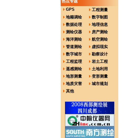
热点专题
GPS
工程测量
地籍调绘
数字制图
数据处理
地理信息
测绘仪器
房产测绘
海洋测绘
航空测绘
管道测绘
虚拟现实
数字城市
勘察设计
工程监理
岩土工程
遥感测绘
土地利用
地形测量
变形测量
地质灾害
城市规划
其他