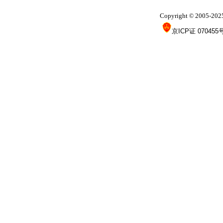
Copyright
2005-202
©
京ICP证 070455