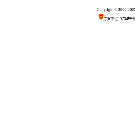
Copyright
2005-202
©
京ICP证 070455