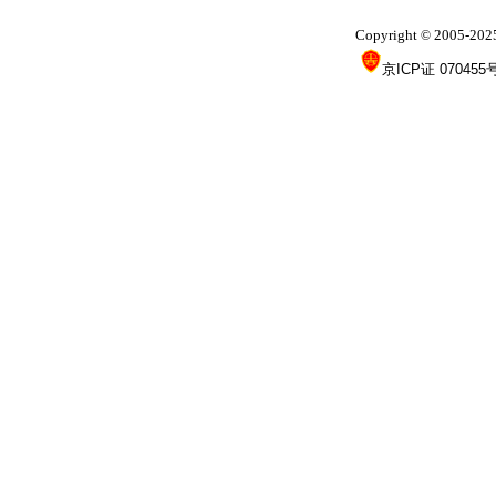
Copyright
2005-202
©
京ICP证 070455