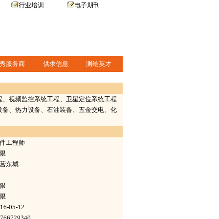
行业培训
电子期刊
秀服务商
供求信息
测绘英才
程、视频监控系统工程、卫星定位系统工程
设备、热力设备、石油装备、五金交电、化
件工程师
限
营东城
限
限
16-05-12
766729340