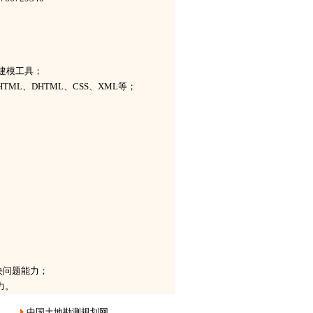
库建模工具；
掌握HTML、DHTML、CSS、XML等；
决问题能力；
力。
中国土地勘测规划网