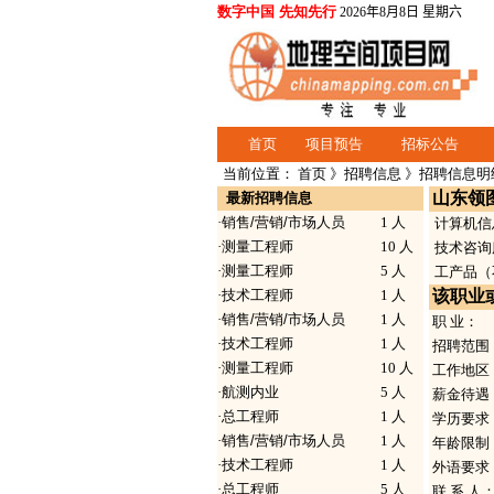
数字中国 先知先行
2026年8月8日 星期六
首页
项目预告
招标公告
当前位置：
首页
》
招聘信息
》招聘信息明
山东领
最新招聘信息
·
销售/营销/市场人员
1 人
计算机信
·
测量工程师
10 人
技术咨询
·
测量工程师
5 人
工产品（
·
技术工程师
1 人
该职业
·
销售/营销/市场人员
1 人
职 业：
·
技术工程师
1 人
招聘范围
·
测量工程师
10 人
工作地区
·
航测内业
5 人
薪金待遇
·
总工程师
1 人
学历要求
·
销售/营销/市场人员
1 人
年龄限制
·
技术工程师
1 人
外语要求
·
总工程师
5 人
联 系 人