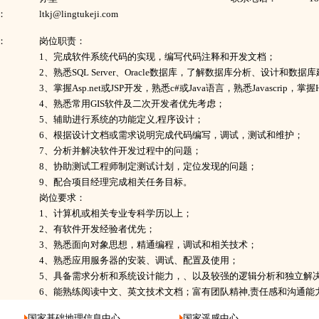
：
ltkj@lingtukeji.com
：
岗位职责：
1、完成软件系统代码的实现，编写代码注释和开发文档；
2、熟悉SQL Server、Oracle数据库，了解数据库分析、设计和数据
3、掌握Asp.net或JSP开发，熟悉c#或Java语言，熟悉Javascrip，
4、熟悉常用GIS软件及二次开发者优先考虑；
5、辅助进行系统的功能定义,程序设计；
6、根据设计文档或需求说明完成代码编写，调试，测试和维护；
7、分析并解决软件开发过程中的问题；
8、协助测试工程师制定测试计划，定位发现的问题；
9、配合项目经理完成相关任务目标。
岗位要求：
1、计算机或相关专业专科学历以上；
2、有软件开发经验者优先；
3、熟悉面向对象思想，精通编程，调试和相关技术；
4、熟悉应用服务器的安装、调试、配置及使用；
5、具备需求分析和系统设计能力，、以及较强的逻辑分析和独立解
6、能熟练阅读中文、英文技术文档；富有团队精神,责任感和沟通能
国家基础地理信息中心
国家遥感中心