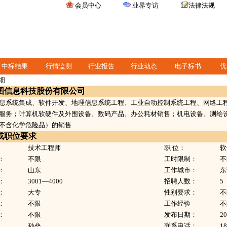
会员中心
业界专访
法律法规
中标结果
行情监测
行业报告
行业动态
电子标书
优
细
图信息科技股份有限公司
息系统集成、软件开发、地理信息系统工程、工业自动控制系统工程、网络工
服务；计算机软硬件及外围设备、数码产品、办公耗材销售；机电设备、测绘
不含化学危险品）的销售
或职位要求
技术工程师
职 位：
软
：
不限
工时限制：
不
：
山东
工作城市：
东
：
3001—4000
招聘人数：
5
：
大专
性别要求：
不
：
不限
工作经验
不
：
不限
发布日期：
20
：
孙垒
联系电话：
18