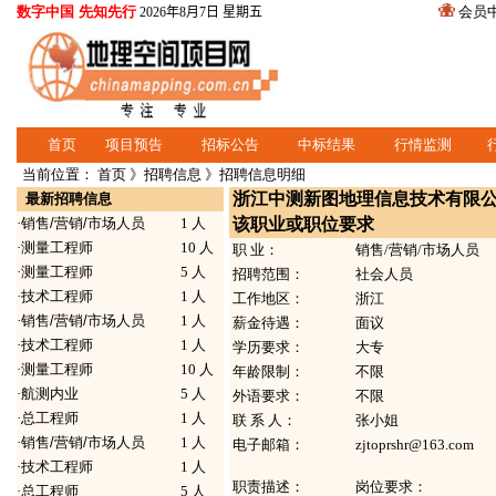
数字中国 先知先行
会员
2026年8月7日 星期五
首页
项目预告
招标公告
中标结果
行情监测
当前位置：
首页
》
招聘信息
》招聘信息明细
浙江中测新图地理信息技术有限
最新招聘信息
·
销售/营销/市场人员
1 人
该职业或职位要求
·
测量工程师
10 人
职 业：
销售/营销/市场人员
·
测量工程师
5 人
招聘范围：
社会人员
·
技术工程师
1 人
工作地区：
浙江
·
销售/营销/市场人员
1 人
薪金待遇：
面议
·
技术工程师
1 人
学历要求：
大专
·
测量工程师
10 人
年龄限制：
不限
·
航测内业
5 人
外语要求：
不限
·
总工程师
1 人
联 系 人：
张小姐
·
销售/营销/市场人员
1 人
电子邮箱：
zjtoprshr@163.com
·
技术工程师
1 人
职责描述：
岗位要求：
·
总工程师
5 人