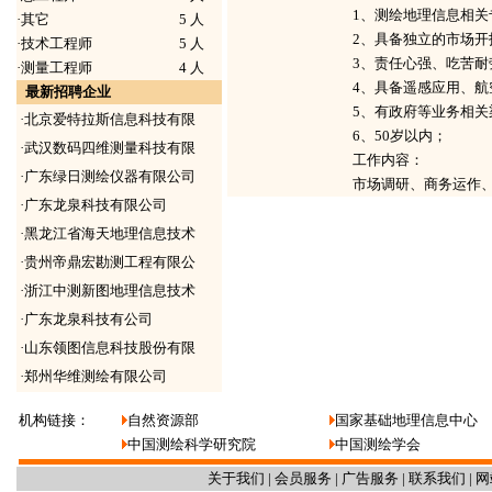
1、测绘地理信息相关
·
其它
5 人
2、具备独立的市场开
·
技术工程师
5 人
3、责任心强、吃苦
·
测量工程师
4 人
4、具备遥感应用、航
最新招聘企业
5、有政府等业务相
·
北京爱特拉斯信息科技有限
6、50岁以内；
·
武汉数码四维测量科技有限
工作内容：
·
广东绿日测绘仪器有限公司
市场调研、商务运作
·
广东龙泉科技有限公司
·
黑龙江省海天地理信息技术
·
贵州帝鼎宏勘测工程有限公
·
浙江中测新图地理信息技术
·
广东龙泉科技有公司
·
山东领图信息科技股份有限
·
郑州华维测绘有限公司
机构链接：
自然资源部
国家基础地理信息中心
中国测绘科学研究院
中国测绘学会
关于我们
|
会员服务
|
广告服务
|
联系我们
|
网