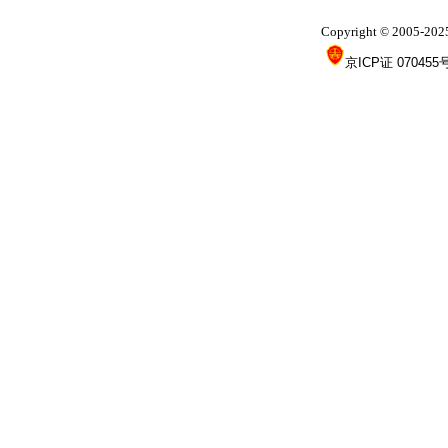
Copyright
2005-202
©
京ICP证 070455