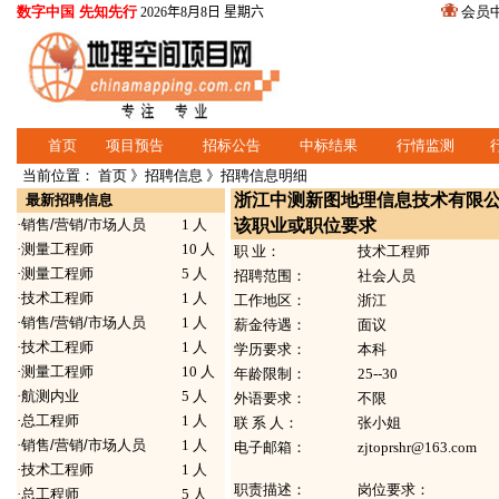
数字中国 先知先行
会员
2026年8月8日 星期六
首页
项目预告
招标公告
中标结果
行情监测
当前位置：
首页
》
招聘信息
》招聘信息明细
浙江中测新图地理信息技术有限
最新招聘信息
·
销售/营销/市场人员
1 人
该职业或职位要求
·
测量工程师
10 人
职 业：
技术工程师
·
测量工程师
5 人
招聘范围：
社会人员
·
技术工程师
1 人
工作地区：
浙江
·
销售/营销/市场人员
1 人
薪金待遇：
面议
·
技术工程师
1 人
学历要求：
本科
·
测量工程师
10 人
年龄限制：
25--30
·
航测内业
5 人
外语要求：
不限
·
总工程师
1 人
联 系 人：
张小姐
·
销售/营销/市场人员
1 人
电子邮箱：
zjtoprshr@163.com
·
技术工程师
1 人
职责描述：
岗位要求：
·
总工程师
5 人