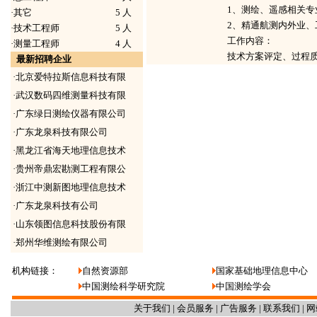
1、测绘、遥感相关专
·
其它
5 人
2、精通航测内外业
·
技术工程师
5 人
工作内容：
·
测量工程师
4 人
技术方案评定、过程
最新招聘企业
·
北京爱特拉斯信息科技有限
·
武汉数码四维测量科技有限
·
广东绿日测绘仪器有限公司
·
广东龙泉科技有限公司
·
黑龙江省海天地理信息技术
·
贵州帝鼎宏勘测工程有限公
·
浙江中测新图地理信息技术
·
广东龙泉科技有公司
·
山东领图信息科技股份有限
·
郑州华维测绘有限公司
机构链接：
自然资源部
国家基础地理信息中心
中国测绘科学研究院
中国测绘学会
关于我们
|
会员服务
|
广告服务
|
联系我们
|
网