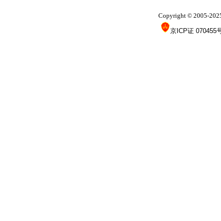
Copyright
2005-202
©
京ICP证 070455