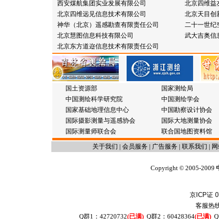
西安煤航集团实业发展有限公司
北京四维益
北京四维远见信息技术有限公司
北京天目创
神华（北京）遥感勘查有限责任公司
二十一世纪
北京慧图信息科技有限公司
武大吉奥信
北京东方道迩信息技术有限责任公司
国土资源部
国家测绘局
中国测绘科学研究院
中国测绘学会
国家基础地理信息中心
中国勘察设计协会
国际摄影测量与遥感协会
国际大地测量协会
国际测量师联合会
联合国地图资料馆
关于我们
|
会员服务
|
广告服务
|
联系我们
|
网
Copyright
2005-2009
©
京ICP证 0
客服热线：
Q群1：42720732
(已满)
Q群2：60428364
(已满)
Q