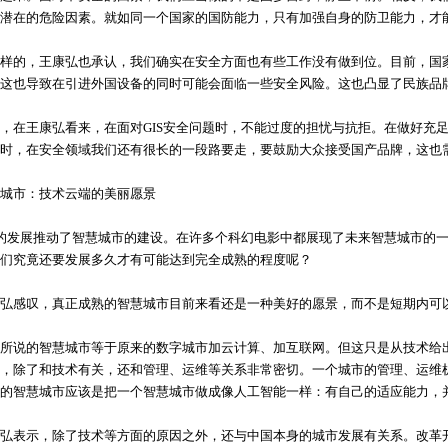
潜在的危险因素。就如同一个国家的国防能力，只有加强自身的防卫能力，才
的，王康弘也承认，我们确实在安全方面也有些工作没有做到位。目前，国家
这也导致在引进外国设备的同时可能会面临一些安全风险。这也凸显了民族品
在王康弘看来，在面对GIS安全问题时，不能过度的担忧与抗拒。在做好充足
同时，在安全领域我们还有很长的一段路要走，要鼓励大众接受国产品牌，这也
市：技术云端的美丽愿景
的发展推动了智慧城市的建设。在许多个科幻电影中都展现了未来智慧城市的一
们究竟还要发展多久才有可能达到完全成熟的程度呢？
感叹，真正成熟的智慧城市目前来看还是一种美好的愿景，而不是短期内可
说的智慧城市等于原来的数字城市加云计算、加互联网。但这只是从技术给出
，除了和技术有关，还和管理、运维等关系非常密切。一个城市的管理、运维
的智慧城市应该是把一个智慧城市做成像人工智能一样：有自己的适应能力，
表示，除了技术等方面的原因之外，还与中国本身的城市发展有关系。改革开