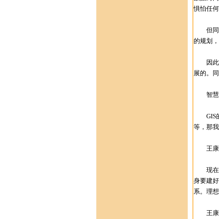
惧怕任何
但同样
的规划，
因此，
展的。
智慧城
GIS
等，那我
王康弘
现在所
身要建好
系。理想
王康弘