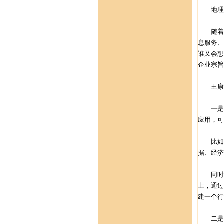
地理智
随着GI
息服务、
谁又会想
企业宗旨
王康弘
一是空
应用，可
比如通
据、经济
同时，王
上，通过
建一个行
二是G