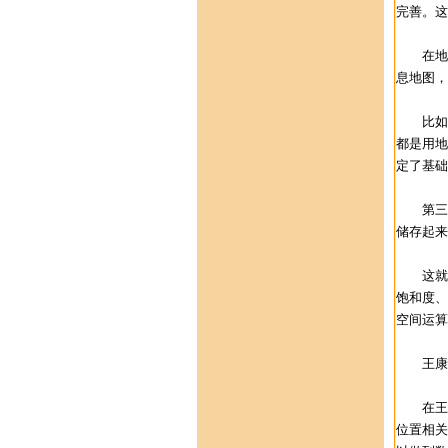
完善。这
在地理
息地图，
比如在
都是用地
定了基础
第三点
储存起来
这就如
饱和度、
空间运算
王康弘
在王康弘
位置相关