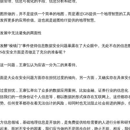
据管理、信息可视化的手段、信息分析和处理。
做的，并不是提供一个简单的地图，而是通过GIS提供一个地理智慧的工具、方
发挥更多的应用价值。这也就是超图给IT提供的地理智慧。
展中无法避免的两面性
酵“棱镜门”事件使得信息数据安全问题暴露在了大众眼中。无处不在的信息
IS在安全方面是否做足了充分的准备呢？
一问题，王康弘认为应该一分为二的来看待。
是大众在安全问题方面存在担忧过度的倾向。另一方面，又确实存在具体安
度担忧，王康弘举出了众多的数据应用案例。比如金融、证券行业的信息化，
括我们的一些身份证个人信息等，都以数据的形式保存在互联网上。这些都存
势。任何变革都存在着无法估计的风险，却同时也无法阻止社会前进的脚步。
信息领域，基础地理信息是开放的，是免费提供给给需要的人进行分析和研究
起来。面对不安全的因素，我们应当做的不是固步自封，静止不前。相反，我