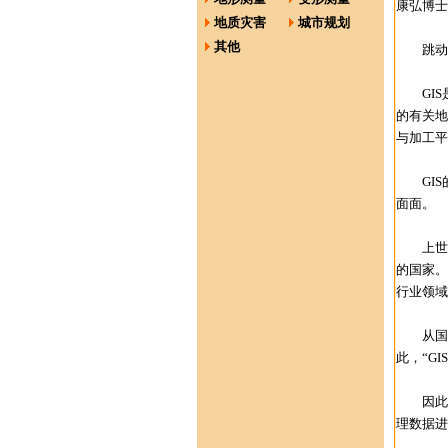
康弘博士
地质灾害
城市规划
其他
跳动在
GIS是
的有关地
与加工平
GIS
面面。
上世纪6
的国家。
行业领域
从国土
此，“G
因此，
理数据进