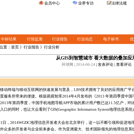
会员中心
业界专访
法律法规
中标结果
行情监测
行业报告
行业动态
电子标书
优
位置：
首页
》
行业报告
》行业分析
从GIS到智慧城市 看大数据的叠加应
环球网
| 2014-06-24
|
发表评论
|
查看评论
动终端与移动互联网的快速发展与普及，LBS技术拥有了良好的应用推广平
置服务所带来的便捷。根据易观智库2014年4月发布的《2013 年第四季度中
2013年第四季度，中国手机地图导航APP市场的累计用户数已达11.5亿户，环
口的同时，也让大众看到了GIS(Geographic Information System地理信
日，2014WGDC地理信息开发者大会在北京举行，这一以不断引领和促进地
外众多的开发者与企业前来参会。作为亚洲最大、技术国际领先的地理信息系统(