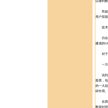
以做到数
而超图所
用户层面
技术发
仍在发
建成的G
对于这
一方面
说到过
股票，包
的一大趋
碍作用。
在西方
数据封闭