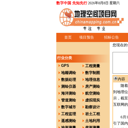
数字中国 先知先行
2026年8月8日 星期六
首页
项目预告
招标公告
您现在的
行业分类
GPS
工程测量
地籍调绘
数字制图
内容
数据处理
地理信息
随着移
测绘仪器
房产测绘
到地理位
海洋测绘
航空测绘
示，截至
管道测绘
虚拟现实
互联网的入
数字城市
勘察设计
工程监理
岩土工程
6月11
遥感测绘
土地利用
引了国内
地形测量
变形测量