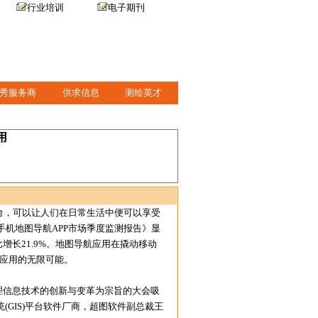
行业培训
电子期刊
秀服务商
供求信息
测绘英才
用
台，可以让人们在日常生活中便可以享受
国手机地图导航APP市场季度监测报告》显
比增长21.9%。地图导航应用在撬动移动
息系统)应用的无限可能。
理信息技术的创新与变革为宗旨的大会吸
GIS)平台软件厂商，超图软件副总裁王