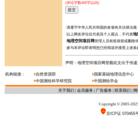
(评论字数400字以内)
·请遵守中华人民共和国的各项有关法律法规
地
·以上网友评论仅代表其个人观点，不代表
地理空间项目网
·
管理人员有权保留或删除
·参与本评论即表明您已经阅读并接受上述条
声明：地理空间项目网登载此文出于传递
机构链接：
自然资源部
国家基础地理信息中心
中国测绘科学研究院
中国测绘学会
关于我们
|
会员服务
|
广告服务
|
联系我们
|
网
Copyright
2005-202
©
京ICP证 070455