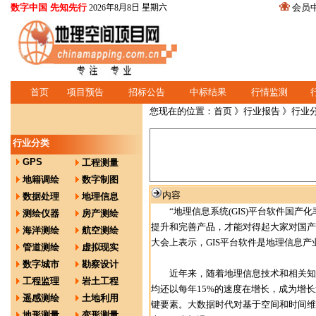
数字中国 先知先行
会员
2026年8月8日 星期六
首页
项目预告
招标公告
中标结果
行情监测
您现在的位置：
首页
》
行业报告
》行业
行业分类
GPS
工程测量
地籍调绘
数字制图
内容
数据处理
地理信息
“地理信息系统(GIS)平台软件国产
测绘仪器
房产测绘
提升和完善产品，才能对得起大家对国产
海洋测绘
航空测绘
大会上表示，GIS平台软件是地理信息
管道测绘
虚拟现实
数字城市
勘察设计
近年来，随着地理信息技术和相关知识的
工程监理
岩土工程
均还以每年15%的速度在增长，成为增
遥感测绘
土地利用
键要素。大数据时代对基于空间和时间维
地形测量
变形测量