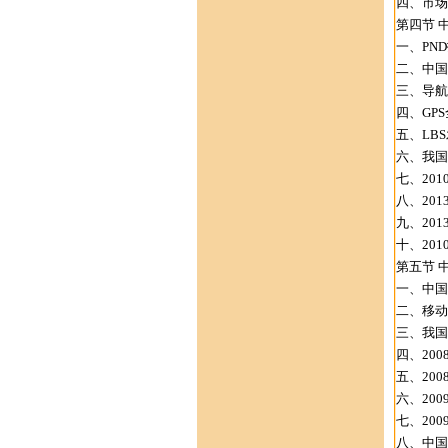
四、市场
第四节 
一、PN
二、中国
三、导航
四、GP
五、LB
六、我国
七、20
八、201
九、201
十、20
第五节 中
一、中国
二、移动
三、我国
四、200
五、20
六、200
七、200
八、中国