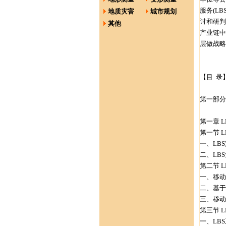
服务(L
地质灾害
城市规划
讨和研判
其他
产业链中
层做战略
【目 录
第一部分
第一章 L
第一节 L
一、LBS
二、LBS
第二节 L
一、移动
二、基于
三、移动
第三节 L
一、LB