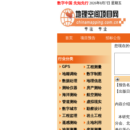
数字中国 先知先行
2026年8月7日 星期五
首页
项目预告
招标公告
您现在的
行业分类
GPS
工程测量
地籍调绘
数字制图
数据处理
地理信息
【报告名
测绘仪器
房产测绘
【出版日期
海洋测绘
航空测绘
管道测绘
虚拟现实
内容介绍
数字城市
勘察设计
工程监理
岩土工程
本研究
遥感测绘
土地利用
分会、北
地形测量
变形测量
单位等公