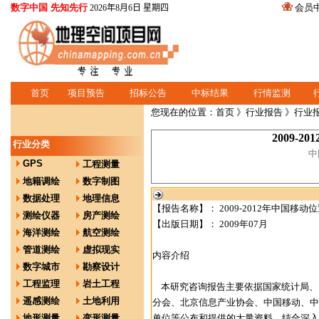
数字中国 先知先行
会员
2026年8月6日 星期四
首页
项目预告
招标公告
中标结果
行情监测
您现在的位置：
首页
》
行业报告
》行业
2009-
行业分类
中
GPS
工程测量
地籍调绘
数字制图
数据处理
地理信息
【报告名称】： 2009-2012年中国移动
测绘仪器
房产测绘
【出版日期】： 2009年07月
海洋测绘
航空测绘
管道测绘
虚拟现实
内容介绍
数字城市
勘察设计
工程监理
岩土工程
本研究咨询报告主要依据国家统计局、
遥感测绘
土地利用
分会、北京信息产业协会、中国移动、中
地形测量
变形测量
单位等公布和提供的大量资料，结合深入