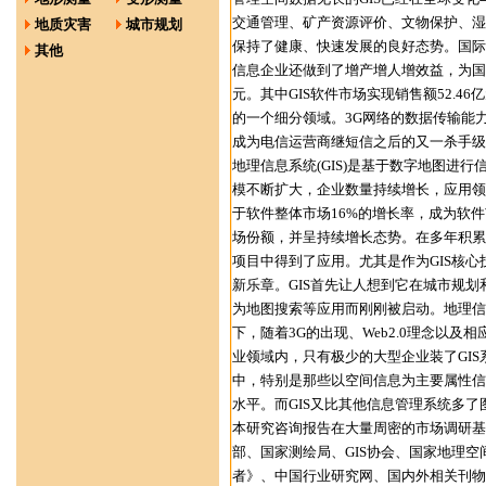
交通管理、矿产资源评价、文物保护、湿
地质灾害
城市规划
保持了健康、快速发展的良好态势。国际
其他
信息企业还做到了增产增人增效益，为国家
元。其中GIS软件市场实现销售额52.4
的一个细分领域。3G网络的数据传输能
成为电信运营商继短信之后的又一杀手级
地理信息系统(GIS)是基于数字地图进
模不断扩大，企业数量持续增长，应用领域范
于软件整体市场16%的增长率，成为软
场份额，并呈持续增长态势。在多年积累
项目中得到了应用。尤其是作为GIS核
新乐章。GIS首先让人想到它在城市规
为地图搜索等应用而刚刚被启动。地理信息
下，随着3G的出现、Web2.0理念以
业领域内，只有极少的大型企业装了GIS
中，特别是那些以空间信息为主要属性信
水平。而GIS又比其他信息管理系统多了
本研究咨询报告在大量周密的市场调研基
部、国家测绘局、GIS协会、国家地理
者》、中国行业研究网、国内外相关刊物