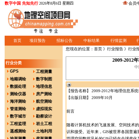
数字中国 先知先行
会员
2026年8月6日 星期四
首页
项目预告
招标公告
中标结果
行情监测
您现在的位置：
首页
》
行业报告
》行业
2009-2
行业分类
中
GPS
工程测量
地籍调绘
数字制图
数据处理
地理信息
【报告名称】 2009-2012年地理信
测绘仪器
房产测绘
【出版日期】 2009年10月
海洋测绘
航空测绘
管道测绘
虚拟现实
前言
数字城市
勘察设计
工程监理
岩土工程
随着计算机技术的飞速发展、空间技术的
遥感测绘
土地利用
识和接受。近年来，GIS被世界各国普遍
地形测量
变形测量
管理空间数据见长的GIS已经在全球变