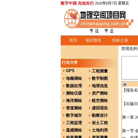
数字中国 先知先行
2026年8月7日 星期五
首页
项目预告
招标公告
您现在的
行业分类
GPS
工程测量
地籍调绘
数字制图
数据处理
地理信息
【报告名
测绘仪器
房产测绘
海洋测绘
航空测绘
【出版日期
管道测绘
虚拟现实
数字城市
勘察设计
第一章 
工程监理
岩土工程
遥感测绘
土地利用
第一节 
地形测量
变形测量
一、全球