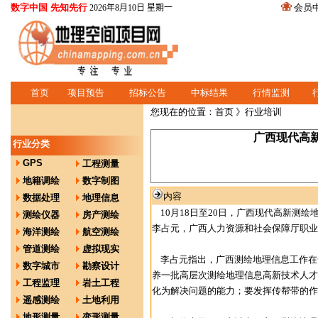
数字中国 先知先行
会员
2026年8月10日 星期一
首页
项目预告
招标公告
中标结果
行情监测
您现在的位置：
首页
》行业培训
广西现代高
行业分类
GPS
工程测量
地籍调绘
数字制图
内容
数据处理
地理信息
10月18日至20日，广西现代高新测
测绘仪器
房产测绘
李占元，广西人力资源和社会保障厅职业
海洋测绘
航空测绘
管道测绘
虚拟现实
李占元指出，广西测绘地理信息工作在
数字城市
勘察设计
养一批高层次测绘地理信息高新技术人才
工程监理
岩土工程
化为解决问题的能力；要发挥传帮带的作
遥感测绘
土地利用
地形测量
变形测量