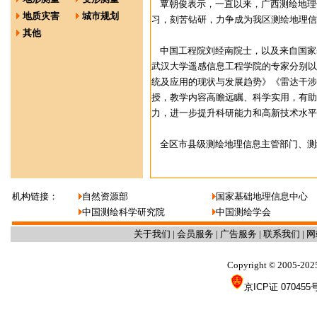
覃朝俊表示，一直以来，广西测绘地理
地质灾害
城市规划
习，刻苦钻研，力争成为我区测绘地理信
其他
中国工程院刘经南院士，以及来自国家
武汉大学遥感信息工程学院的专家分别以
统及应用的现状与发展趋势》《雷达干涉
授，教学内容高瞻远瞩、科学实用，有助
力，进一步提升科研能力和高新技术水平
全区市县级测绘地理信息主管部门、测绘
机构链接：
自然资源部
国家基础地理信息中心
中国测绘科学研究院
中国测绘学会
关于我们
|
会员服务
|
广告服务
|
联系我们
|
网
Copyright
2005-202
©
京ICP证 070455