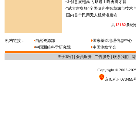
·
让创意展翅高飞 珞珈山畔勇拼才智
·
“武大吉奥杯”全国研究生智慧城市技术
·
国内首个民用无人机标准发布
共
13182
条记
机构链接：
自然资源部
国家基础地理信息中心
中国测绘科学研究院
中国测绘学会
关于我们
|
会员服务
|
广告服务
|
联系我们
|
网
Copyright
2005-202
©
京ICP证 070455