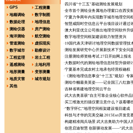
·
四川省“十三五”基础测绘发展规划
GPS
工程测量
·
全市首个测绘业务属地办理窗口在西安
地籍调绘
数字制图
·
宁夏力争两年内实现数字城市地理空间
数据处理
地理信息
·
智慧咸阳时空信息云平台项目设计通过
测绘仪器
房产测绘
·
澳大利亚优立公司推出地理空间软件升
海洋测绘
航空测绘
·
数字地理空间框架建设助力智慧资兴
管道测绘
虚拟现实
·
19国代表天津研讨地理空间数据管理技
·
测绘发展研究中心开展新技术下安全问
数字城市
勘察设计
·
注册测绘师资格考试 27日开始网上报名
工程监理
岩土工程
·
大数据时代的测绘地理信息转型升级研
遥感测绘
土地利用
·
宁夏基本完成农村土地承包经营权确权
地形测量
变形测量
·
《测绘地理信息事业“十三五”规划》专
地质灾害
城市规划
·
测绘巾帼最美英姿——记全国三八红旗
其他
·
吉林省将建地理空间云平台
·
武大吉奥喜获“自主可靠企业核心软件品
·
买三维激光扫描仪要注意什么？该看哪
·
“数字怀仁”地理空间框架建设项目建成
·
科技与才华的完美交融 2015Esri开发
·
构建精准阅兵场景 武大吉奥助力中国人
·
创意启迪智慧 创新驱动发展——“武大