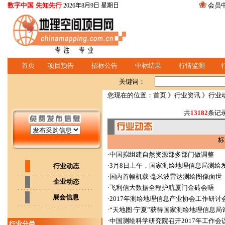
数字中国 先知先行
会员
2026年8月9日 星期日
首页
项目预告
招标公告
中标结果
行情监测
关键词：
您现在的位置：
首页
》
行业资讯
》行业
共
13182
条记
标
·
中国拟组建自然资源部多部门做调整
·
3月8日上午，国家测绘地理信息局测绘
行业动态
·
国内首幅机载 毫米波雷达测绘图像面世
企业动态
·
飞利信大数据全程护航厦门金砖会晤
展会信息
·
2017年测绘地理信息产业协会工作研讨
·
“天地图·宁夏”获得国家测绘地理信息局
·
中国测绘科学研究院召开2017年工作会
行业分类