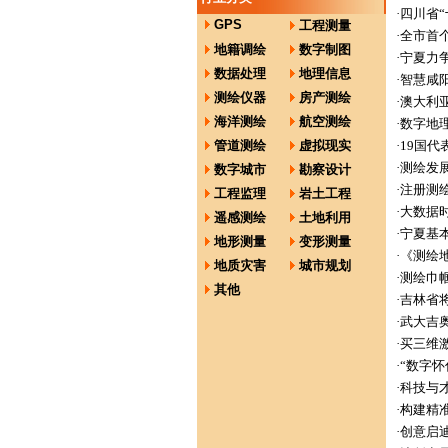
·
四川省
GPS
工程测量
·
全市首
地籍调绘
数字制图
·
宁夏力
数据处理
地理信息
·
智慧咸
测绘仪器
房产测绘
·
澳大利
海洋测绘
航空测绘
·
数字地
管道测绘
虚拟现实
·
19国
·
测绘发
数字城市
勘察设计
·
注册测绘
工程监理
岩土工程
·
大数据
遥感测绘
土地利用
·
宁夏基
地形测量
变形测量
·
《测绘
地质灾害
城市规划
·
测绘巾
其他
·
吉林省
·
武大吉
·
买三维
·
“数字
·
科技与才
·
构建精
·
创意启