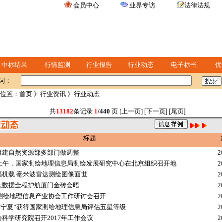
会员中心
业界专访
法律法规
中标结果
行情监测
行业报告
行业动态
电子标书
优
词：
位置：
首页
》
行业资讯
》行业动态
共
13182
条记录
1
/440
页 [上一页]
[下一页]
[尾页]
标题
组建自然资源部多部门做调整
2
日上午，国家测绘地理信息局测绘发展研究中心在北京组织召开地
2
幅机载 毫米波雷达测绘图像面世
2
大数据全程护航厦门金砖会晤
2
年测绘地理信息产业协会工作研讨会召开
2
图·宁夏”获得国家测绘地理信息局评估五星等级
2
科学研究院召开2017年工作会议
2