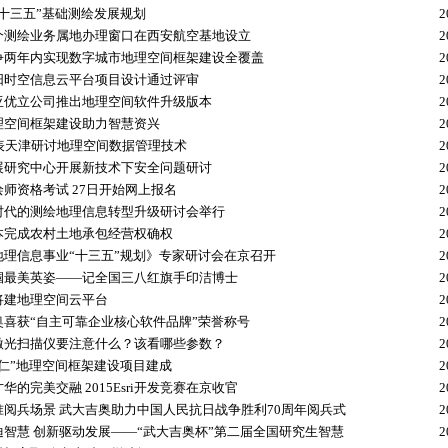
“十三五”基础测绘发展规划
2
个测绘业务属地办理窗口在西安航空基地设立
2
争两年内实现数字城市地理空间框架建设全覆盖
2
阳时空信息云平台项目设计通过评审
2
亚优立公司推出地理空间软件升级版本
2
理空间框架建设助力智慧资兴
2
代表天津研讨地理空间数据管理技术
2
展研究中心开展新技术下安全问题研讨
2
师资格考试 27日开始网上报名
2
时代的测绘地理信息转型升级研讨会举行
2
本完成农村土地承包经营权确权
2
地理信息事业“十三五”规划》专家研讨会在京召开
2
帼最美英姿——记全国三八红旗手印洁博士
2
将建地理空间云平台
2
奥喜获“自主可靠企业核心软件品牌”荣誉称号
2
激光扫描仪要注意什么？该看哪些参数？
2
怀仁”地理空间框架建设项目建成
2
华的完美交融 2015Esri开发竞赛在京收官
2
准阅兵场景 武大吉奥助力中国人民抗日战争胜利70周年阅兵式
2
迪智慧 创新驱动发展——“武大吉奥杯”第二届全国研究生智慧
2