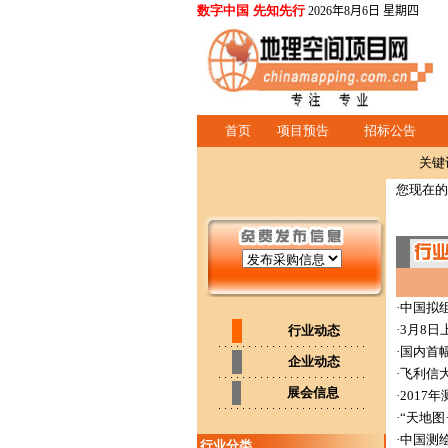
数字中国 先知先行
2026年8月6日 星期四
首页
项目预告
招标公告
关键
您现在的
·
中国拟
·
3月8
行业动态
·
国内首
企业动态
·
飞利信
展会信息
·
2017
·
“天地
·
中国测绘
行业分类