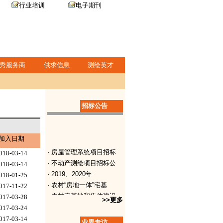
行业培训
电子期刊
秀服务商
供求信息
测绘英才
招标公告
加入日期
· 房屋管理系统项目招标
018-03-14
· 不动产测绘项目招标公
018-03-14
· 2019、2020年
018-01-25
· 农村“房地一体”宅基
017-11-22
· 农村宅基地和集体建设
017-03-28
>>更多
· 洪道管理范围划界测绘
017-03-24
· 高分辨率卫星遥感影像
017-03-14
业界专访