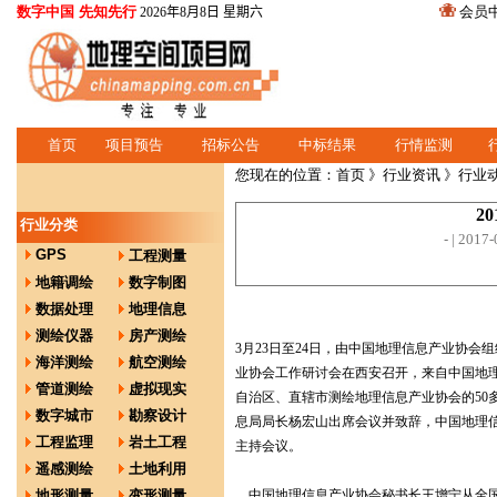
数字中国 先知先行
会员
2026年8月8日 星期六
首页
项目预告
招标公告
中标结果
行情监测
您现在的位置：
首页
》
行业资讯
》行业
2
行业分类
-
| 20
GPS
工程测量
地籍调绘
数字制图
数据处理
地理信息
测绘仪器
房产测绘
3月23日至24日，由中国地理信息产业协会组
海洋测绘
航空测绘
业协会工作研讨会在西安召开，来自中国地理
管道测绘
虚拟现实
自治区、直辖市测绘地理信息产业协会的50
数字城市
勘察设计
息局局长杨宏山出席会议并致辞，中国地理
工程监理
岩土工程
主持会议。
遥感测绘
土地利用
地形测量
变形测量
中国地理信息产业协会秘书长王增宁从全国