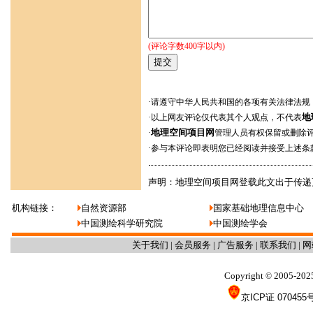
(评论字数400字以内)
·请遵守中华人民共和国的各项有关法律法规
地
·以上网友评论仅代表其个人观点，不代表
地理空间项目网
·
管理人员有权保留或删除
·参与本评论即表明您已经阅读并接受上述条
声明：地理空间项目网登载此文出于传递
机构链接：
自然资源部
国家基础地理信息中心
中国测绘科学研究院
中国测绘学会
关于我们
|
会员服务
|
广告服务
|
联系我们
|
网
Copyright
2005-202
©
京ICP证 070455