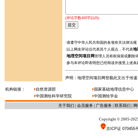
(评论字数400字以内)
·请遵守中华人民共和国的各项有关法律法规
地
·以上网友评论仅代表其个人观点，不代表
地理空间项目网
·
管理人员有权保留或删除
·参与本评论即表明您已经阅读并接受上述条
声明：地理空间项目网登载此文出于传递
机构链接：
自然资源部
国家基础地理信息中心
中国测绘科学研究院
中国测绘学会
关于我们
|
会员服务
|
广告服务
|
联系我们
|
网
Copyright
2005-202
©
京ICP证 070455