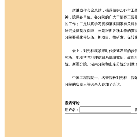
赵继成作会议总结，强调做好2017年工作
神，院属各单位、各分院的广大干部职工要紧
的工作；二是认真学习贯彻落实国家有关科
研究提供制度保障；三是狠抓各项工作的贯
分院要强化带队伍、抓项目、搞研发、促转
会上，刘先林就紧跟时代快速发展的步伐，
究所、地图学与地理信息系统研究所、政府
院、新疆分院、湖南分院和山东分院分别做
中国工程院院士、名誉院长刘先林，院领导
分院的负责人等80余人参加了会议。
发表评论
用户名：
密