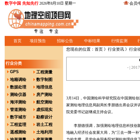
数字中国 先知先行
会员
2026年8月10日 星期一
首页
项目预告
招标公告
中标结果
行情监测
您现在的位置：
首页
》
行业资讯
》行业
行业分类
-
| 2
GPS
工程测量
地籍调绘
数字制图
数据处理
地理信息
测绘仪器
房产测绘
3月14日，中国测绘科学研究院在中国测绘创
海洋测绘
航空测绘
家测绘地理信息局副局长李朋德出席会议并
管道测绘
虚拟现实
院党委书记赵继成主持会议。
数字城市
勘察设计
工程监理
岩土工程
李朋德强调，加强测绘地理信息科技创新
遥感测绘
土地利用
地融入经济社会发展大局，为“三去一降一补
地形测量
变形测量
力的支撑，是党中央国务院对测绘地理信息