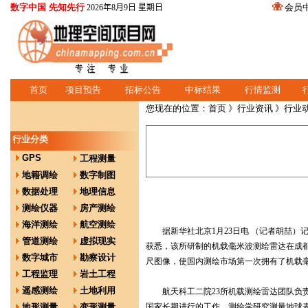
数字中国 先知先行
会员
2026年8月9日 星期日
首页
项目预告
招标公告
中标结果
行情监测
您现在的位置：
首页
》
行业资讯
》行业
行业分类
GPS
工程测量
地籍调绘
数字制图
数据处理
地理信息
测绘仪器
房产测绘
海洋测绘
航空测绘
据新华社北京1月23日电 （记者胡喆）记
管道测绘
虚拟现实
获悉，该所研制的机载毫米波测绘雷达在成都西
数字城市
勘察设计
尺图像，使国内测绘市场第一次拥有了机载
工程监理
岩土工程
遥感测绘
土地利用
航天科工二院23所机载测绘雷达团队负责
地形测量
变形测量
国家长期进行的工作，测绘学研究测量地球