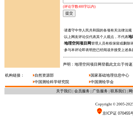
(评论字数400字以内)
·请遵守中华人民共和国的各项有关法律法规
地
·以上网友评论仅代表其个人观点，不代表
地理空间项目网
·
管理人员有权保留或删除
·参与本评论即表明您已经阅读并接受上述条
声明：地理空间项目网登载此文出于传递
机构链接：
自然资源部
国家基础地理信息中心
中国测绘科学研究院
中国测绘学会
关于我们
|
会员服务
|
广告服务
|
联系我们
|
网
Copyright
2005-202
©
京ICP证 070455