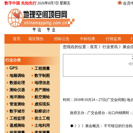
数字中国 先知先行
会员
2026年8月7日 星期五
首页
项目预告
招标公告
中标结果
行情监测
您现在的位置：
首页
》
行业资讯
》展会
行业分类
中
GPS
工程测量
地籍调绘
数字制图
数据处理
地理信息
测绘仪器
房产测绘
海洋测绘
航空测绘
时间：2016年10月24～27日(广交会同期)
管道测绘
虚拟现实
数字城市
勘察设计
政府主办 - 广交会搭台 - 出口内销两旺 -
工程监理
岩土工程
遥感测绘
土地利用
◆ 》》》展会概况： 不可错过的行业机
地形测量
变形测量