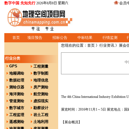
数字中国 先知先行
会员
2026年8月8日 星期六
首页
项目预告
招标公告
中标结果
行情监测
您现在的位置：
首页
》
行业资讯
》展会
行业分类
中
GPS
工程测量
地籍调绘
数字制图
数据处理
地理信息
测绘仪器
房产测绘
海洋测绘
航空测绘
The 4th China International Industry Exhibition
管道测绘
虚拟现实
数字城市
勘察设计
展览时间：2016年11月1～5日 展览地点
工程监理
岩土工程
遥感测绘
土地利用
【展会概况】
地形测量
变形测量