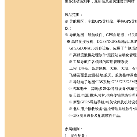
更多活动策划中，最新信息请关注官方网站
展品范围：
※ 导航展区：车载GPS导航仪、手持GPS
仪；
※ 导航地图、导航软件、GPS自动报、相
※ 高精度接收机、DGPS/DGPS基地台/DGP
GPS/GLONASS兼容设备、应用于车辆/航
※ 高精度数据处理软件•跟踪站自动化管理
※ 卫星导航在各领域的应用管理系统：
工程（地壳、高层建筑、大桥、大坝、石油管
飞播及覆盖监测/陆地/航天、航海指挥调度
※ 导航电子地图•LBS系统•GPS/GIS/GSM系统
※ 汽车电子：音响/多媒体/导航设备•汽车
※ 天线.电源.模块.芯片.信息传输网络管理
※ 新型GPRS导航手机•相关软件及机站设备
※ 北斗用户接收设备•监控管理系统软件•
※ GPS测量设备及配套软件产品。
参展细则：
1、展台配备：