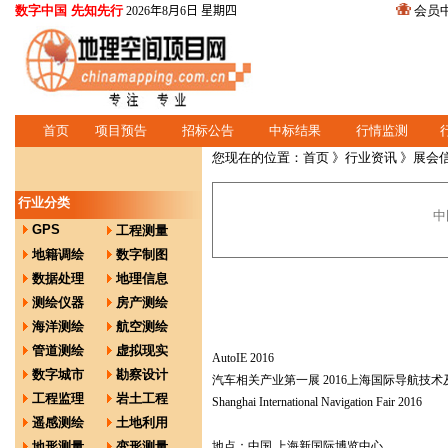
数字中国 先知先行
会员
2026年8月6日 星期四
首页
项目预告
招标公告
中标结果
行情监测
您现在的位置：
首页
》
行业资讯
》展会
行业分类
中
GPS
工程测量
地籍调绘
数字制图
数据处理
地理信息
测绘仪器
房产测绘
海洋测绘
航空测绘
管道测绘
虚拟现实
AutoIE 2016
数字城市
勘察设计
汽车相关产业第一展 2016上海国际导航技
工程监理
岩土工程
Shanghai International Navigation Fair 2016
遥感测绘
土地利用
地形测量
变形测量
地点：中国 上海新国际博览中心