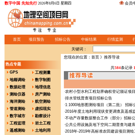
数字中国 先知先行
会员
2026年8月6日 星期四
首页
项目预告
招标公告
中标结果
行情监测
关键词：
您现在的位置：
首页
》推荐导读
热点专题
共
584
条记录
GPS
工程测量
地籍调绘
数字制图
数据处理
地理信息
·
农村小型水利工程划界确权登记颁证项
测绘仪器
房产测绘
·
排水管线普查项目招标公告
海洋测绘
航空测绘
·
1:1000地形图测绘项目（第二批） 招标
管道测绘
虚拟现实
·
2016年度土地利用现状变更调查及遥感
数字城市
勘察设计
·
不动产存量数据整合工作（部分）招标
工程监理
岩土工程
·
公共公用设施及地下空间二期普查与建
遥感测绘
土地利用
·
2018年-2019年高标准农田建设项目