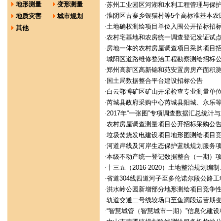
地形测量
变形测量
·
苏州工业园区河湖和水利工程管理与保
·
淮阴区古寨乡银猫村等5个高标准基本农
地质灾害
城市规划
·
土地确权测绘项目单位入围公开招标招
其他
·
农村宅基地和农房统一调查登记发证试
·
房地一体的农村房屋调查项目采购项目
·
城阳区道路维修整治工程勘察测绘招标
·
郑州高新区高新锦和苑安置房房产面积
·
国土局数据整合平台建设招标公告
·
白云鄂博矿区矿山开采检查专业测量单
·
芮城县政府采购中心芮城县阳城、永乐
·
2017年“一张图”专项调查数据汇总统计
·
农村房屋调查测量项目公开招标采购公
·
垃圾焚烧发电建设项目地形图测绘项目
·
河道岸线及河岸生态保护蓝线规划服务
·
本级不动产统一登记数据整合（一期）
·
十三五（2016-2020）土地整治规划
·
省道304线四道河子至多伦诺尔段公路
·
洪水岭公园新增部分地形测绘项目竞争
·
轨道交通二号线较场口至鱼洞段运营期
·
“智慧城管（智慧城市一期）”信息化建