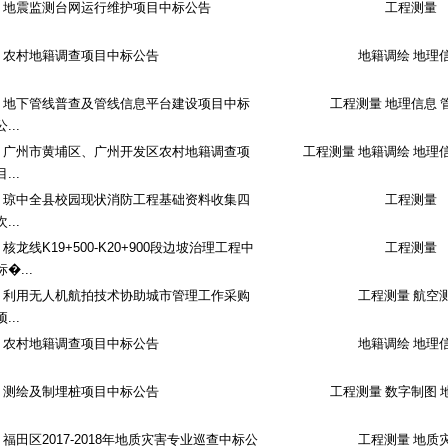
地震监测台网运行维护项目中标公告
工程测量
农村地籍调查项目中标公告
地籍调绘 地理
地下管线普查及管线信息平台建设项目中标
工程测量 地理信息 
公...
广州市黄埔区、广州开发区农村地籍调查项
工程测量 地籍调绘 地理
目...
琼中全县校园现状消防工程基础资料收集四
工程测量
次...
核龙线K19+500-K20+900段边坡治理工程中
工程测量
标�...
利用无人机航拍技术协助城市管理工作采购
工程测量 航空
项...
农村地籍调查项目中标公告
地籍调绘 地理
测绘及制埋桩项目中标公告
工程测量 数字制图 
福田区2017-2018年地质灾害专业巡查中标公
工程测量 地质