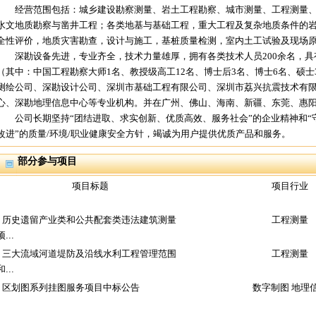
经营范围包括：城乡建设勘察测量、岩土工程勘察、城市测量、工程测量、
水文地质勘察与凿井工程；各类地基与基础工程，重大工程及复杂地质条件的
全性评价，地质灾害勘查，设计与施工，基桩质量检测，室内土工试验及现场
深勘设备先进，专业齐全，技术力量雄厚，拥有各类技术人员200余名，具有
（其中：中国工程勘察大师1名、教授级高工12名、博士后3名、博士6名、硕士
测绘公司、深勘设计公司、深圳市基础工程有限公司、深圳市荔兴抗震技术有
心、深勘地理信息中心等专业机构。并在广州、佛山、海南、新疆、东莞、惠
公司长期坚持“团结进取、求实创新、优质高效、服务社会”的企业精神和“
改进”的质量/环境/职业健康安全方针，竭诚为用户提供优质产品和服务。
部分参与项目
项目标题
项目行业
历史遗留产业类和公共配套类违法建筑测量
工程测量
项...
三大流域河道堤防及沿线水利工程管理范围
工程测量
和...
区划图系列挂图服务项目中标公告
数字制图 地理