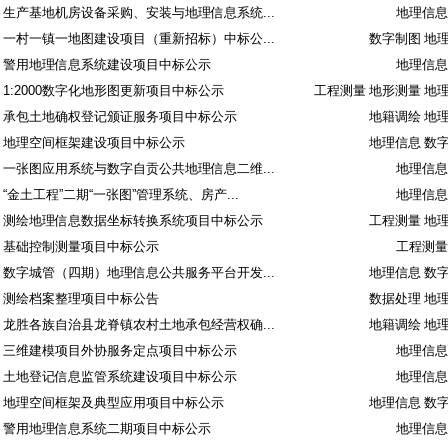
生产基地机房设备采购、安装与地理信息系统...
地理信息
一村一镇一地图建设项目（重新招标）中标公...
数字制图 地
警用地理信息系统建设项目中标公示
地理信息
1:2000数字化地形图更新项目中标公示
工程测量 地形测量 地
承包土地确权登记颁证服务项目中标公示
地籍调绘 地
地理空间框架建设项目中标公示
地理信息 数
一张图应用系统与数字自贡公共地理信息二维...
地理信息
“金土工程”二期“一张图”管理系统、房产...
地理信息
测绘地理信息数据坐标转换系统项目中标公示
工程测量 地
基础控制测量项目中标公示
工程测量
数字城管（四期）地理信息公共服务平台开发...
地理信息 数
测绘档案整理项目中标公告
数据处理 地
龙胜各族自治县龙脊镇农村土地承包经营权确...
地籍调绘 地
三维建模项目外协服务定点项目中标公示
地理信息
土地登记信息监管系统建设项目中标公示
地理信息
地理空间框架及典型应用项目中标公示
地理信息 数
警用地理信息系统二期项目中标公示
地理信息