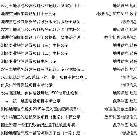
农村土地承包经营权确权登记颁证测绘项目中...
地籍调绘 地
地理空间框架建设项目中标公示
地理信息 航空测绘 数
地理信息公共服务平台政务版综合服务子系统...
地理信息
农村土地承包经营权确权登记颁证项目中标公...
地籍调绘 地
地理空间框架建设（空间数据库、网络硬件设...
数字制图 地理信息
测绘专业软件购置项目（三）中标公示
地理信息 遥
测绘专业软件购置项目（二）中标公示
地理信息 遥
测绘专业软件购置项目中标公示
地理信息 遥
农村土地承包经营权确权登记颁证专业测绘技...
地籍调绘 地
水上执法监管GIS系统（第一期）项目中标公�...
地理信息
信息化管理系统项目中标公示
地理信息
农村宅基地、集体建设用地1∶500地形测绘和...
地籍调绘 地
一村一镇一地图建设项目中标公示
数字制图 地
测绘地理信息服务2015年度入围供应商项目中...
地理信息 航空测绘
城市精细三维建模采购项目（重招）中标公示
数字制图 地理信息
国土资源“一张图”及核心数据库建设服务项...
数字制图 地
测绘地理信息统一监管与服务平台（一期）建...
地理信息