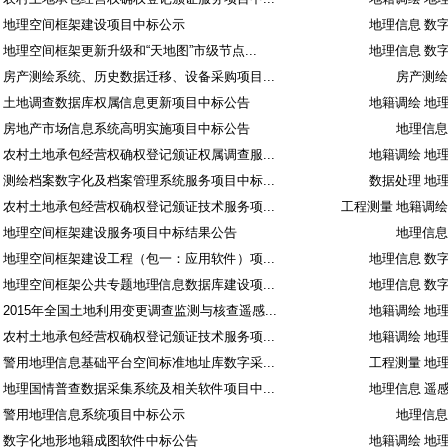
地理空间框架建设项目中标公示
地理信息 数
地理空间框架更新升级和“天地图”市级节点...
地理信息 数
房产测绘系统、历史数据迁移、设备采购项目...
房产测绘
土地调查数据库权属信息更新项目中标公告
地籍调绘 地
房地产市场信息系统高明实施项目中标公告
地理信息
农村土地承包经营权确权登记颁证权属调查服...
地籍调绘 地
测绘档案数字化及档案管理系统服务项目中标...
数据处理 地
农村土地承包经营权确权登记颁证技术服务项...
工程测量 地籍调绘
地理空间框架建设服务项目中标结果公告
地理信息
地理空间框架建设工程（包一：应用软件）项...
地理信息 数
地理空间框架公共专题地理信息数据库建设项...
地理信息 数
2015年全国土地利用变更调查监测与核查遥感...
地籍调绘 地
农村土地承包经营权确权登记颁证技术服务项...
地籍调绘 地
警用地理信息基础平台空间标准地址库数字采...
工程测量 地
地理国情普查数据采集系统及相关软件项目中...
地理信息 遥
警用地理信息系统项目中标公示
地理信息
数字化地形地籍成图软件中标公告
地籍调绘 地