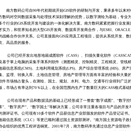
南方数码公司自90年代初期就开始GIS软件的研制与开发，秉承多年以来对G
方数码对空间数据采集与处理技术深刻理解的优势，以数字测绘为基础，专业
多个行业的GIS系统开发与建设的一体化解决方案。南方数码紧紧把握行业发
才实力，和世界知名的大型GIS开发商、数据库开发商合作，与ESRI、ORACLE、M
的战略合作伙伴关系。公司直接面向GIS应用及工程项目，提供从系统开发、
次、高品质的服务。
公司已经开发出地形地籍成图软件（CASS）、扫描矢量化软件（CASSCA
及基于掌上电脑的采集手薄系列软件（测图精灵、控制精灵、工程精灵、管线精灵）
地籍信息系统(CMS)、土地利用规划系统(LPS)、房产综合管理系统 (HIS)、房产
集、监理、转换入库、土地信息管理、房地产管理等方面有丰富的经验和大量的实
软件市场独占鳌头，在测绘、国土、规划、水利、电力、交通等行业得到广泛的应
版，市场占有率达到70％以上，在全国范围内生产了数量巨大的CASS格式基础
公司在现有产品和数据流的基础上已经形成了一整套“数字成图”、“数字控制”、
库”、“数字房产”、“数字国土”等解决方案，公司非常注重各项目与产品的开
的测评证书。公司现有10多个软件产品获信息产业部颁发的软件产品登记证书。
地籍信息系统（CLC）等更已顺利通过国土资源部测评。“南方国土资源电子政
协会组织的优秀工程评选铜奖。2001年7月，南方数码率先通过信息产业部软件