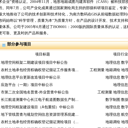
术企业”资格认证。2004年11月，地形地籍成图与建库软件（CASS）被科技部授予
号。同年7月，公司产业化成果通过国家测绘局主持的部级科研项目鉴定，专家
极大地推动了公司的技术创新和技术转化，为南方数码在GIS从前端数据处理
数码始终以“科学管理，质量为本”为质量方针，在产品的设计开发、技术支持和服
量体系。公司于2005年6月通过了ISO9001：2000版的国际质量体系的认
更可靠、更及时的产品和服务。
部分参与项目
项目标题
项目行业
地理空间框架二期建设项目项目中标公告
地理信息 数
农村土地承包经营权确权登记颁证工作服务项...
工程测量 地籍调绘 地
地理信息平台更新改造项目中标公示
地理信息 数
应急平台（一期）项目中标公示
地理信息
市第二次全国地名普查-外业普查中标公告
工程测量 地理信息
长江航道测量中心长江电子航道图数据生产制...
数字制图 数
地理空间框架建设项目（A包重招）中标公示
地理信息 数
地下管线普查与规划空间信息资源管理系统建...
地理信息 航
农村土地承包经营权确权登记颁证测绘项目（...
地籍调绘 地