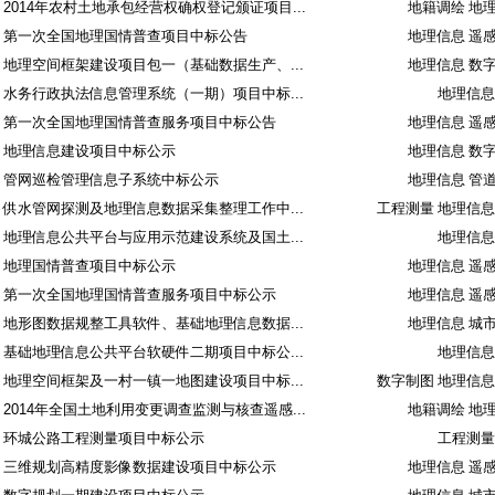
2014年农村土地承包经营权确权登记颁证项目...
地籍调绘 地
第一次全国地理国情普查项目中标公告
地理信息 遥
地理空间框架建设项目包一（基础数据生产、...
地理信息 数
水务行政执法信息管理系统（一期）项目中标...
地理信息
第一次全国地理国情普查服务项目中标公告
地理信息 遥
地理信息建设项目中标公示
地理信息 数
管网巡检管理信息子系统中标公示
地理信息 管
供水管网探测及地理信息数据采集整理工作中...
工程测量 地理信息
地理信息公共平台与应用示范建设系统及国土...
地理信息
地理国情普查项目中标公示
地理信息 遥
第一次全国地理国情普查服务项目中标公示
地理信息 遥
地形图数据规整工具软件、基础地理信息数据...
地理信息 城
基础地理信息公共平台软硬件二期项目中标公...
地理信息
地理空间框架及一村一镇一地图建设项目中标...
数字制图 地理信息
2014年全国土地利用变更调查监测与核查遥感...
地籍调绘 地
环城公路工程测量项目中标公示
工程测量
三维规划高精度影像数据建设项目中标公示
地理信息 遥