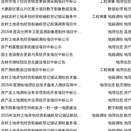
连州市地下综合管线普查探测采购项目中标公...
工程测量 地理信息
大鹏新区重点片区重大项目数字影像数据采集...
数据处理 航
乡镇农村土地承包经营权确权登记颁证服务中...
工程测量 地籍调绘 地
农村土地承包经营权确权登记权属调查项目中...
地籍调绘 地
2015年度高分辨率卫星遥感影像图制作项目中...
地理信息 遥
农村土地承包经营确权测绘项目中标公示
地籍调绘 地
房产档案数据系统建设项目中标公示
地理信息 房
国土资源整合更新与系统开发项目中标公告
地籍调绘 地
吉林市测绘院信息化建设项目中标公告
地理信息
房产测绘数据迁移项目中标公示
工程测量 地理信息
农村土地承包经营权确权登记颁证测绘技术服...
地籍调绘 地
2015年度测绘地理信息技术服务入围供应商中...
地理信息 航空测绘
房产及土地测绘业务管理系统开发项目中标公...
地理信息 房
房产及土地测绘作业系统开发项目中标公示
地理信息 房
数字阳春地理空间框架及一村一镇一地图建设...
数字制图 地
2015年农村土地承包经营权确权登记颁证航拍...
地籍调绘 地理信息 航
农村土地承包经营权确权登记颁证测绘服务项...
地籍调绘 地
农村土地承包经营权确权登记颁证服务项目中...
地籍调绘 地