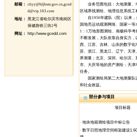
邮箱：
chyy@hljbsm.gov.cn,gced
业务范围包括：大地测量、地
d@vip.163.com
区域界线测绘、地理信息系统工
自1956年建队（院）以来，
地址：
黑龙江省哈尔滨市南岗区
国地壳运动观测网络、国家一等
保健路铁三街2号
1：1万地形图测绘、南极科学
网址：
http://www.gcedd.com
不断发展，大队依靠自身实力，
西、江苏、吉林、山东的数字化
苏、浙江、黑龙江、辽宁、天津、
界测量；北京、深圳、哈尔滨、
市、大庆等地的房产测绘；天津
任务。
国家测绘局第二大地测量队以
和社会效益。
部分参与项目
项目标题
·
地块地籍测绘项目中标公告
·
数字日照地理空间框架建设1:60
摄...