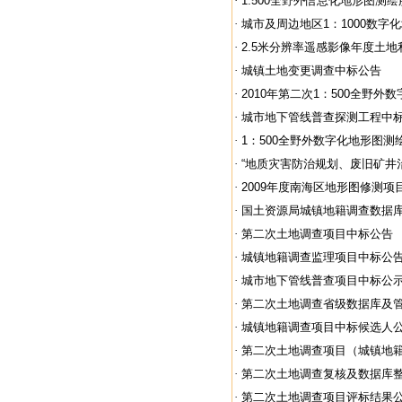
·
1:500全野外信息化地形图测绘
·
城市及周边地区1：1000数字化
·
2.5米分辨率遥感影像年度土地利
·
城镇土地变更调查中标公告
·
2010年第二次1：500全野外数
·
城市地下管线普查探测工程中
·
1：500全野外数字化地形图测绘
·
“地质灾害防治规划、废旧矿井治
·
2009年度南海区地形图修测项
·
国土资源局城镇地籍调查数据
·
第二次土地调查项目中标公告
·
城镇地籍调查监理项目中标公
·
城市地下管线普查项目中标公
·
第二次土地调查省级数据库及管理
·
城镇地籍调查项目中标候选人
·
第二次土地调查项目（城镇地籍调
·
第二次土地调查复核及数据库整合
·
第二次土地调查项目评标结果