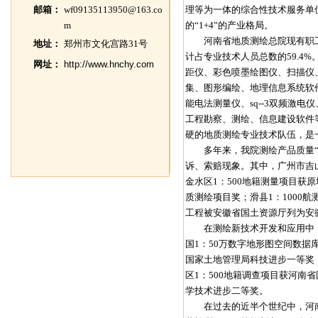
邮箱：
wf09135113950@163.co
理等为一体的综合性技术服务单
m
的“1+4”的产业格局。
河南省地质测绘总院现有职工52
地址：
郑州市文化宫路31号
计占专业技术人员总数的59.4
网址：
http://www.hnchy.com
距仪、彩色喷墨绘图仪、扫描仪
集、图形编绘、地理信息系统软件
能电法测量仪、sq--3双频激电仪、雷
工程勘察、测绘、信息建设软件
硬的地质测绘专业技术队伍，是
多年来，我院测绘产品质量“优
诉、索赔现象。其中，广州市吉
金水区1：500地籍测量项目获
质测绘项目奖；滑县1：1000
工程被安徽省国土资源厅列为安
在测绘新技术开发和应用中，
国1：50万数字地形图空间数
国家土地管理局科技进步一等奖
区1：500地籍调查项目获河南
学技术进步二等奖。
在过去的近半个世纪中，河南