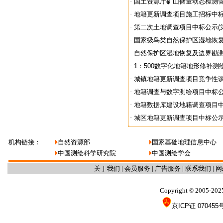
·
国土资源厅矿山储量动态检测管理
·
地籍更新调查项目施工招标中标公示
·
第二次土地调查项目中标公示(
·
国家级鸟类自然保护区湿地恢复及
·
自然保护区湿地恢复及边界勘
·
1：500数字化地籍地形修补测
·
城镇地籍更新调查项目竞争性
·
地籍调查与数字测绘项目中标
·
地籍数据库建设地籍调查项目
·
城区地籍更新调查项目中标公
机构链接：
自然资源部
国家基础地理信息中心
中国测绘科学研究院
中国测绘学会
关于我们
|
会员服务
|
广告服务
|
联系我们
|
网
Copyright
2005-202
©
京ICP证 070455