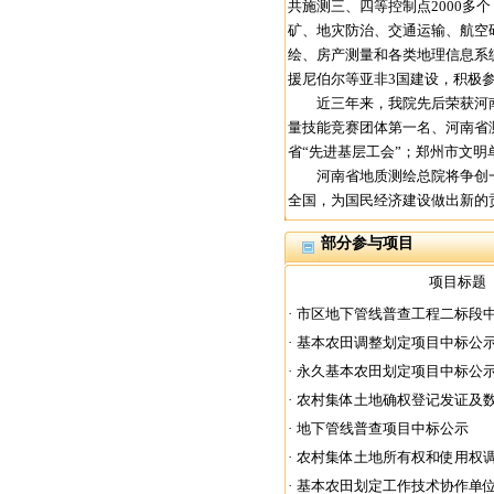
共施测三、四等控制点2000多个
矿、地灾防治、交通运输、航空
绘、房产测量和各类地理信息系
援尼伯尔等亚非3国建设，积极
近三年来，我院先后荣获河南省
量技能竞赛团体第一名、河南省测
省“先进基层工会”；郑州市文明
河南省地质测绘总院将争创一
全国，为国民经济建设做出新的
部分参与项目
项目标题
·
市区地下管线普查工程二标段
·
基本农田调整划定项目中标公
·
永久基本农田划定项目中标公
·
农村集体土地确权登记发证及数据
·
地下管线普查项目中标公示
·
农村集体土地所有权和使用权调查
·
基本农田划定工作技术协作单位选