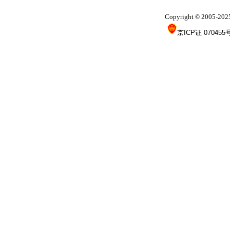
Copyright
2005-202
©
京ICP证 070455